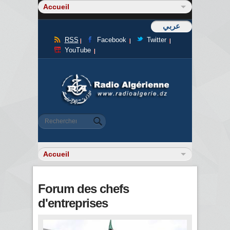
عربي
RSS
Facebook
Twitter
YouTube
Formulaire de recherche
Rechercher
Forum des chefs
d'entreprises