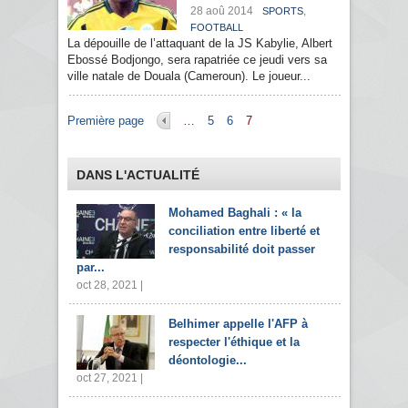
28 aoû 2014
,
SPORTS
FOOTBALL
La dépouille de l’attaquant de la JS Kabylie, Albert
Ebossé Bodjongo, sera rapatriée ce jeudi vers sa
ville natale de Douala (Cameroun). Le joueur...
Pages
Première page
…
5
6
7
DANS L'ACTUALITÉ
Mohamed Baghali : « la
conciliation entre liberté et
responsabilité doit passer
par...
oct 28, 2021 |
Belhimer appelle l'AFP à
respecter l'éthique et la
déontologie...
oct 27, 2021 |