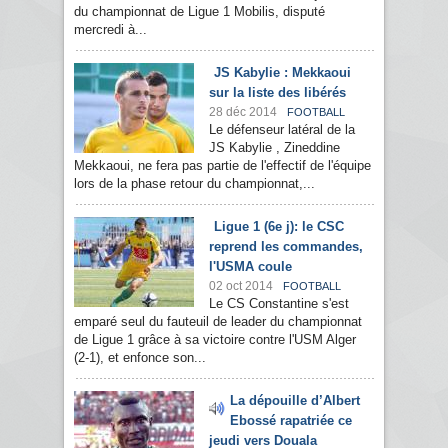
du championnat de Ligue 1 Mobilis, disputé
mercredi à...
JS Kabylie : Mekkaoui
sur la liste des libérés
28 déc 2014
FOOTBALL
Le défenseur latéral de la
JS Kabylie , Zineddine
Mekkaoui, ne fera pas partie de l'effectif de l'équipe
lors de la phase retour du championnat,...
Ligue 1 (6e j): le CSC
reprend les commandes,
l'USMA coule
02 oct 2014
FOOTBALL
Le CS Constantine s'est
emparé seul du fauteuil de leader du championnat
de Ligue 1 grâce à sa victoire contre l'USM Alger
(2-1), et enfonce son...
La dépouille d’Albert
Ebossé rapatriée ce
jeudi vers Douala