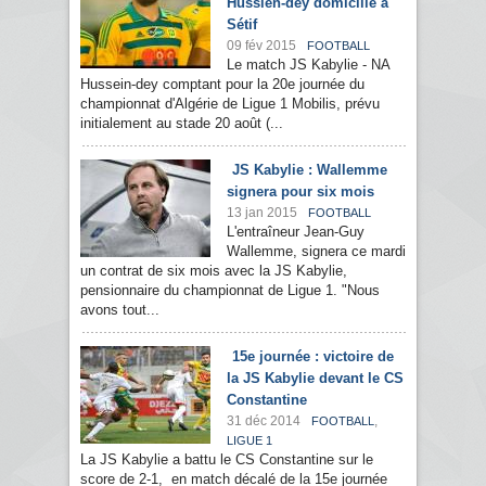
Hussien-dey domicilié à
Sétif
09 fév 2015
FOOTBALL
Le match JS Kabylie - NA
Hussein-dey comptant pour la 20e journée du
championnat d'Algérie de Ligue 1 Mobilis, prévu
initialement au stade 20 août (...
JS Kabylie : Wallemme
signera pour six mois
13 jan 2015
FOOTBALL
L'entraîneur Jean-Guy
Wallemme, signera ce mardi
un contrat de six mois avec la JS Kabylie,
pensionnaire du championnat de Ligue 1. "Nous
avons tout...
15e journée : victoire de
la JS Kabylie devant le CS
Constantine
31 déc 2014
,
FOOTBALL
LIGUE 1
La JS Kabylie a battu le CS Constantine sur le
score de 2-1, en match décalé de la 15e journée