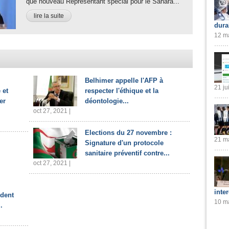
que nouveau Représentant spécial pour le Sahara...
lire la suite
dura
12 ma
Belhimer appelle l'AFP à
21 ju
 et
respecter l'éthique et la
er
déontologie...
oct 27, 2021 |
Elections du 27 novembre :
21 ma
Signature d'un protocole
sanitaire préventif contre...
oct 27, 2021 |
inte
ident
10 ma
.