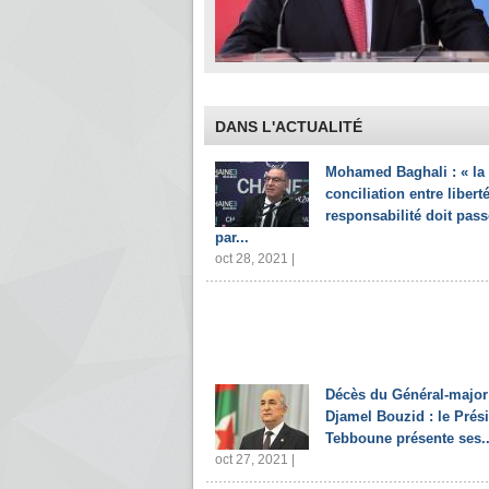
DANS L'ACTUALITÉ
Mohamed Baghali : « la
conciliation entre liberté
responsabilité doit pass
par...
oct 28, 2021 |
Décès du Général-major
Djamel Bouzid : le Prés
Tebboune présente ses..
oct 27, 2021 |