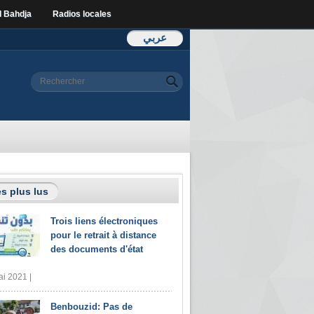
l Bahdja
Radios locales
عربي
Formulaire de
Rechercher
recherche
s plus lus
Trois liens électroniques
pour le retrait à distance
des documents d'état
i 2021 |
Benbouzid: Pas de