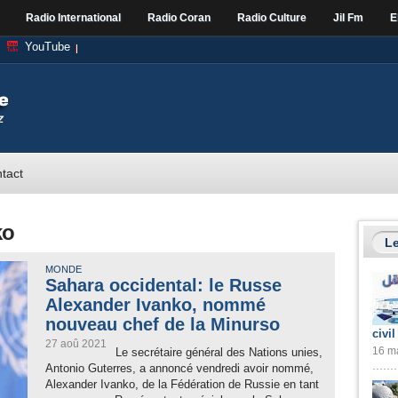
Radio International
Radio Coran
Radio Culture
Jil Fm
E
YouTube
tact
ko
Le
MONDE
Sahara occidental: le Russe
Alexander Ivanko, nommé
nouveau chef de la Minurso
civil
27 aoû 2021
16 ma
Le secrétaire général des Nations unies,
Antonio Guterres, a annoncé vendredi avoir nommé,
Alexander Ivanko, de la Fédération de Russie en tant