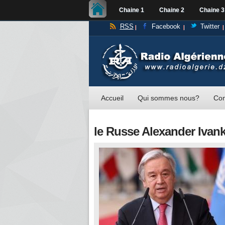
Chaine 1
Chaine 2
Chaine 3
RSS
Facebook
Twitter
Accueil
Qui sommes nous?
Con
le Russe Alexander Ivan