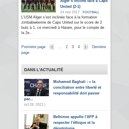
Alger s’incline face à Caps
United (2-1)
24 mai 2017
FOOTBALL
L’USM Alger s’est inclinée face à la formation
zimbabwéenne de Caps United sur le score de 2
buts à 1, ce mercredi à Harare, pour le compte de
la 2e...
Pages
Première page
…
2
3
4
Dernière
page
DANS L'ACTUALITÉ
Mohamed Baghali : « la
conciliation entre liberté et
responsabilité doit passer
par...
oct 28, 2021 |
Belhimer appelle l'AFP à
respecter l'éthique et la
déontologie...