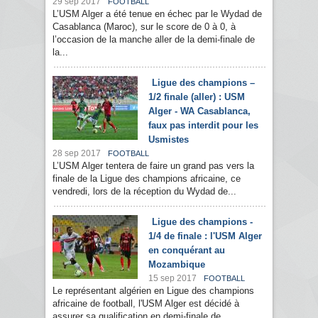
29 sep 2017
FOOTBALL
L’USM Alger a été tenue en échec par le Wydad de
Casablanca (Maroc), sur le score de 0 à 0, à
l’occasion de la manche aller de la demi-finale de
la...
Ligue des champions –
1/2 finale (aller) : USM
Alger - WA Casablanca,
faux pas interdit pour les
Usmistes
28 sep 2017
FOOTBALL
L’USM Alger tentera de faire un grand pas vers la
finale de la Ligue des champions africaine, ce
vendredi, lors de la réception du Wydad de...
Ligue des champions -
1/4 de finale : l'USM Alger
en conquérant au
Mozambique
15 sep 2017
FOOTBALL
Le représentant algérien en Ligue des champions
africaine de football, l'USM Alger est décidé à
assurer sa qualification en demi-finale de