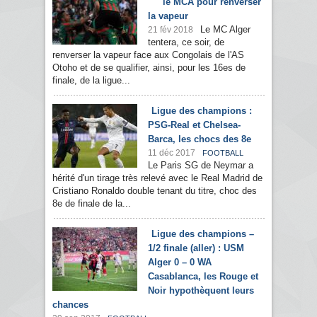
le MCA pour renverser
la vapeur
Le MC Alger
21 fév 2018
tentera, ce soir, de
renverser la vapeur face aux Congolais de l'AS
Otoho et de se qualifier, ainsi, pour les 16es de
finale, de la ligue...
Ligue des champions :
PSG-Real et Chelsea-
Barca, les chocs des 8e
11 déc 2017
FOOTBALL
Le Paris SG de Neymar a
hérité d'un tirage très relevé avec le Real Madrid de
Cristiano Ronaldo double tenant du titre, choc des
8e de finale de la...
Ligue des champions –
1/2 finale (aller) : USM
Alger 0 – 0 WA
Casablanca, les Rouge et
Noir hypothèquent leurs
chances