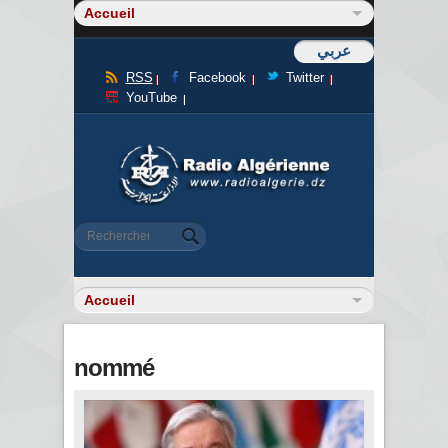
عربي
RSS
Facebook
Twitter
YouTube
Formulaire de recherche
Rechercher
nommé