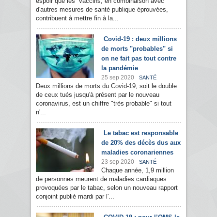
espoir que les vaccins, en combinaison avec
d'autres mesures de santé publique éprouvées,
contribuent à mettre fin à la...
Covid-19 : deux millions
de morts "probables" si
on ne fait pas tout contre
la pandémie
25 sep 2020
SANTÉ
Deux millions de morts du Covid-19, soit le double
de ceux tués jusqu'à présent par le nouveau
coronavirus, est un chiffre "très probable" si tout
n'...
Le tabac est responsable
de 20% des décès dus aux
maladies coronariennes
23 sep 2020
SANTÉ
Chaque année, 1,9 million
de personnes meurent de maladies cardiaques
provoquées par le tabac, selon un nouveau rapport
conjoint publié mardi par l'...