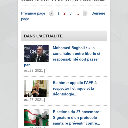
Pages
Première page
1
2
3
…
Dernière
page
DANS L'ACTUALITÉ
Mohamed Baghali : « la
conciliation entre liberté et
responsabilité doit passer
par...
oct 28, 2021 |
Belhimer appelle l'AFP à
respecter l'éthique et la
déontologie...
oct 27, 2021 |
Elections du 27 novembre :
Signature d'un protocole
sanitaire préventif contre...