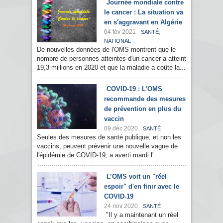
Journée mondiale contre
le cancer : La situation va
en s'aggravant en Algérie
04 fév 2021
,
SANTÉ
NATIONAL
De nouvelles données de l'OMS montrent que le
nombre de personnes atteintes d'un cancer a atteint
19,3 millions en 2020 et que la maladie a coûté la...
COVID-19 : L'OMS
recommande des mesures
de prévention en plus du
vaccin
09 déc 2020
SANTÉ
Seules des mesures de santé publique, et non les
vaccins, peuvent prévenir une nouvelle vague de
l'épidémie de COVID-19, a averti mardi l'...
L’OMS voit un "réel
espoir" d'en finir avec le
COVID-19
24 nov 2020
SANTÉ
"Il y a maintenant un réel