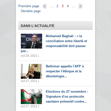
Pages
Première page
…
2
3
4
…
Dernière page
DANS L'ACTUALITÉ
Mohamed Baghali : « la
conciliation entre liberté et
responsabilité doit passer
par...
oct 28, 2021 |
Belhimer appelle l'AFP à
respecter l'éthique et la
déontologie...
oct 27, 2021 |
Elections du 27 novembre :
Signature d'un protocole
sanitaire préventif contre...
oct 27, 2021 |