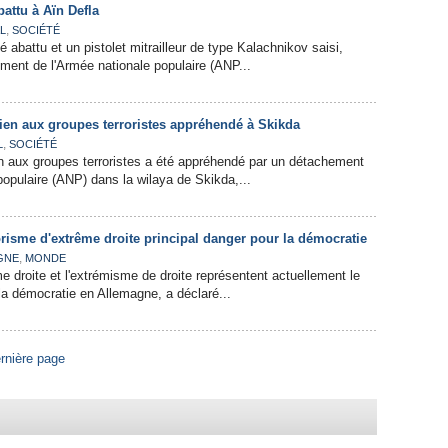
battu à Aïn Defla
,
L
SOCIÉTÉ
té abattu et un pistolet mitrailleur de type Kalachnikov saisi,
ment de l'Armée nationale populaire (ANP...
ien aux groupes terroristes appréhendé à Skikda
,
L
SOCIÉTÉ
n aux groupes terroristes a été appréhendé par un détachement
populaire (ANP) dans la wilaya de Skikda,...
orisme d'extrême droite principal danger pour la démocratie
,
GNE
MONDE
e droite et l'extrémisme de droite représentent actuellement le
 la démocratie en Allemagne, a déclaré...
rnière page