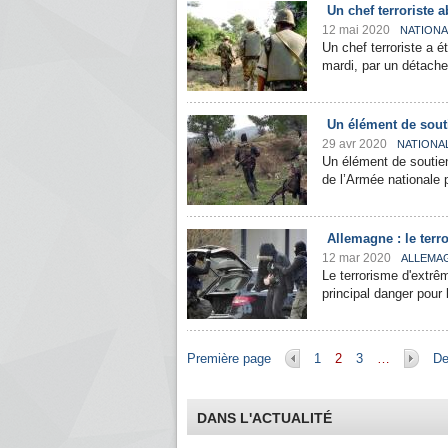
Un chef terroriste a
12 mai 2020
NATIONA
Un chef terroriste a é
mardi, par un détache
Un élément de sout
29 avr 2020
NATIONA
Un élément de soutie
de l’Armée nationale 
Allemagne : le terr
12 mar 2020
ALLEMA
Le terrorisme d'extrêm
principal danger pour
Pages
Première page
1
2
3
…
De
DANS L'ACTUALITÉ