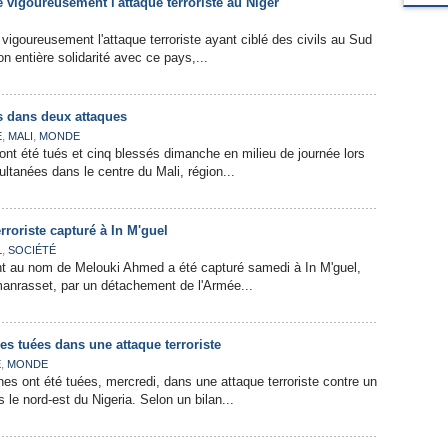
vigoureusement l'attaque terroriste au Niger
vigoureusement l'attaque terroriste ayant ciblé des civils au Sud
n entière solidarité avec ce pays,...
és dans deux attaques
,
,
E
MALI
MONDE
ont été tués et cinq blessés dimanche en milieu de journée lors
ltanées dans le centre du Mali, région...
rroriste capturé à In M'guel
,
L
SOCIÉTÉ
ant au nom de Melouki Ahmed a été capturé samedi à In M'guel,
manrasset, par un détachement de l'Armée...
es tuées dans une attaque terroriste
,
E
MONDE
es ont été tuées, mercredi, dans une attaque terroriste contre un
s le nord-est du Nigeria. Selon un bilan...