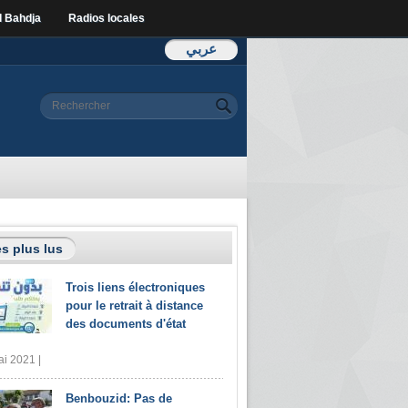
l Bahdja
Radios locales
عربي
Formulaire de
Rechercher
recherche
s plus lus
Trois liens électroniques
pour le retrait à distance
des documents d'état
i 2021 |
Benbouzid: Pas de