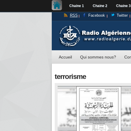
Chaine 1
Chaine 2
Chaine 3
RSS
Facebook
Twitter
Accueil
Qui sommes nous?
Con
terrorisme