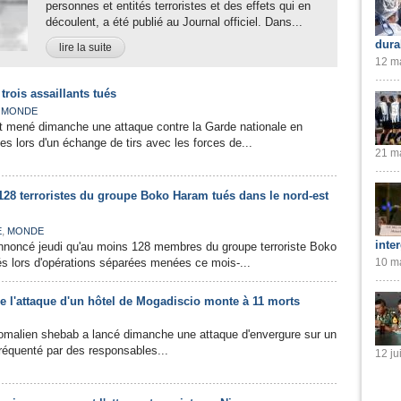
personnes et entités terroristes et des effets qui en
découlent, a été publié au Journal officiel. Dans...
dura
lire la suite
12 ma
trois assaillants tués
,
MONDE
t mené dimanche une attaque contre la Garde nationale en
es lors d'un échange de tirs avec les forces de...
21 ma
128 terroristes du groupe Boko Haram tués dans le nord-est
,
E
MONDE
inte
annoncé jeudi qu'au moins 128 membres du groupe terroriste Boko
s lors d'opérations séparées menées ce mois-...
10 ma
e l'attaque d'un hôtel de Mogadiscio monte à 11 morts
somalien shebab a lancé dimanche une attaque d'envergure sur un
réquenté par des responsables...
12 ju