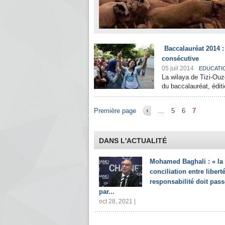
Baccalauréat 2014 :
consécutive
05 juil 2014
EDUCATI
La wilaya de Tizi-Ouzo
du baccalauréat, éditi
Pages
Première page
…
5
6
7
DANS L'ACTUALITÉ
Mohamed Baghali : « la
conciliation entre liberté
responsabilité doit pass
par...
oct 28, 2021 |