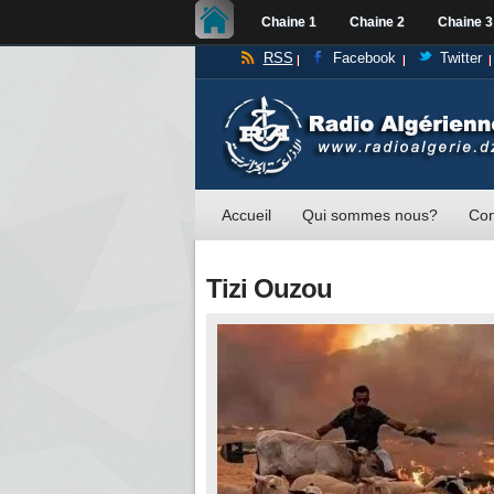
Chaine 1
Chaine 2
Chaine 3
RSS
Facebook
Twitter
Accueil
Qui sommes nous?
Con
Tizi Ouzou