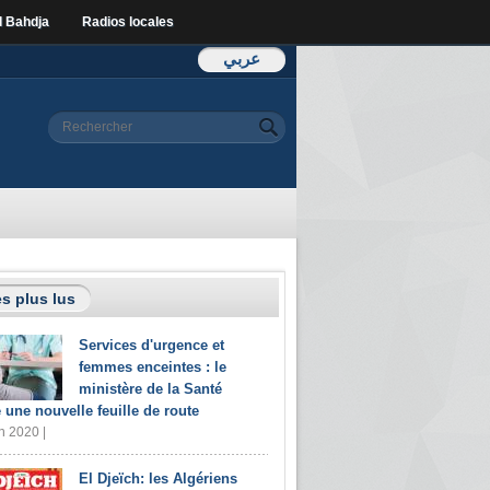
l Bahdja
Radios locales
عربي
Formulaire de
Rechercher
recherche
s plus lus
Services d'urgence et
femmes enceintes : le
ministère de la Santé
e une nouvelle feuille de route
n 2020 |
El Djeïch: les Algériens