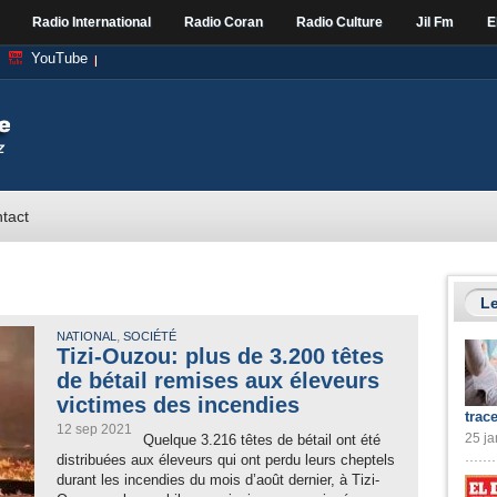
Radio International
Radio Coran
Radio Culture
Jil Fm
E
YouTube
tact
Le
,
NATIONAL
SOCIÉTÉ
Tizi-Ouzou: plus de 3.200 têtes
de bétail remises aux éleveurs
victimes des incendies
trac
12 sep 2021
25 ja
Quelque 3.216 têtes de bétail ont été
distribuées aux éleveurs qui ont perdu leurs cheptels
durant les incendies du mois d’août dernier, à Tizi-