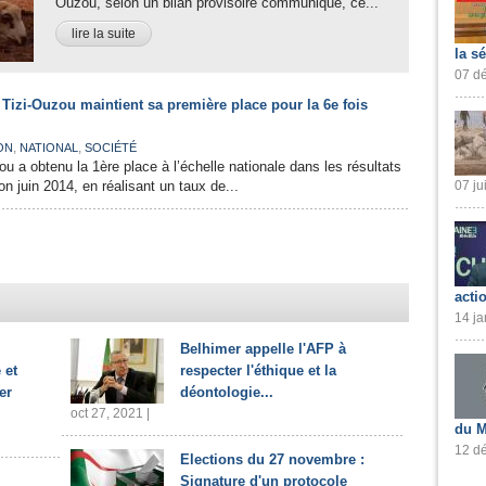
Ouzou, selon un bilan provisoire communiqué, ce...
lire la suite
la s
07 dé
 Tizi-Ouzou maintient sa première place pour la 6e fois
,
,
ON
NATIONAL
SOCIÉTÉ
u a obtenu la 1ère place à l’échelle nationale dans les résultats
on juin 2014, en réalisant un taux de...
07 ju
acti
14 ja
Belhimer appelle l'AFP à
 et
respecter l'éthique et la
er
déontologie...
oct 27, 2021 |
du M
12 dé
Elections du 27 novembre :
Signature d'un protocole