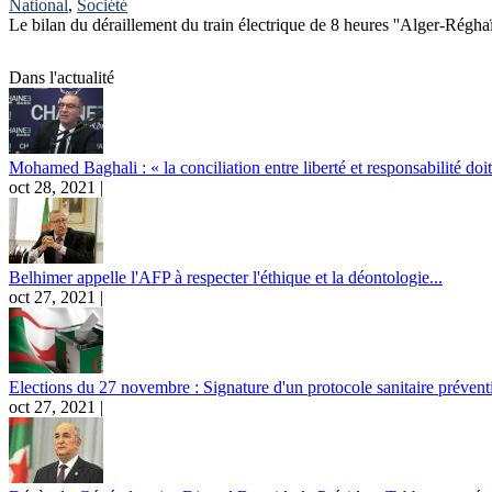
National
,
Société
Le bilan du déraillement du train électrique de 8 heures ''Alger-Régha
Pages
Dans l'actualité
Mohamed Baghali : « la conciliation entre liberté et responsabilité doit 
oct 28, 2021 |
Belhimer appelle l'AFP à respecter l'éthique et la déontologie...
oct 27, 2021 |
Elections du 27 novembre : Signature d'un protocole sanitaire préventi
oct 27, 2021 |