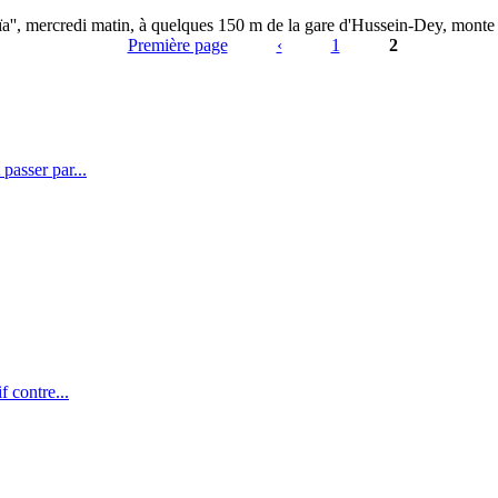
ïa'', mercredi matin, à quelques 150 m de la gare d'Hussein-Dey, monte 
Première page
‹
1
2
passer par...
f contre...