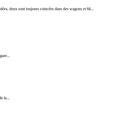
cédées, deux sont toujours coincées dans des wagons et 66...
gare...
e la...