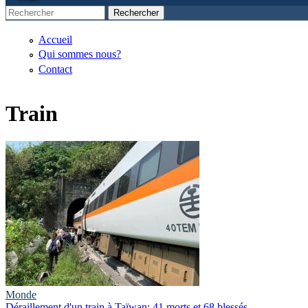
Rechercher
Formulaire de recherche
Accueil
Qui sommes nous?
Contact
Train
Monde
Déraillement d'un train à Taïwan: 41 morts et 68 blessés