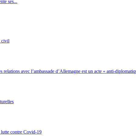
te ses...
 civil
s relations avec l’ambassade d’Allemagne est un acte « anti-diplomati
turelles
 lutte contre Covid-19