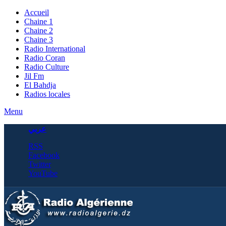
Accueil
Chaine 1
Chaine 2
Chaine 3
Radio International
Radio Coran
Radio Culture
Jil Fm
El Bahdja
Radios locales
Menu
عربي
RSS
Facebook
Twitter
YouTube