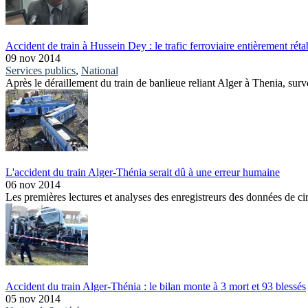
Accident de train à Hussein Dey : le trafic ferroviaire entièrement réta
09 nov 2014
Services publics
,
National
Après le déraillement du train de banlieue reliant Alger à Thenia, sur
L'accident du train Alger-Thénia serait dû à une erreur humaine
06 nov 2014
Les premières lectures et analyses des enregistreurs des données de circ
Accident du train Alger-Thénia : le bilan monte à 3 mort et 93 blessés
05 nov 2014