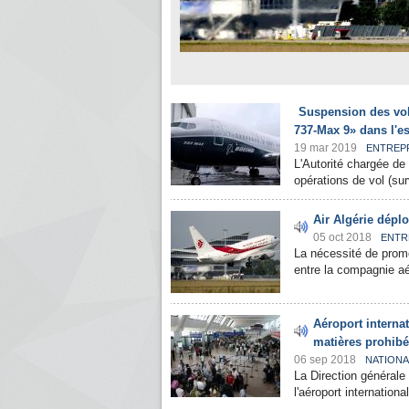
Suspension des vol
737-Max 9» dans l'es
19 mar 2019
ENTREP
L'Autorité chargée de 
opérations de vol (surv
Air Algérie dépl
05 oct 2018
ENTR
La nécessité de promo
entre la compagnie aé
Aéroport interna
matières prohib
06 sep 2018
NATIONA
La Direction générale
l'aéroport internatio