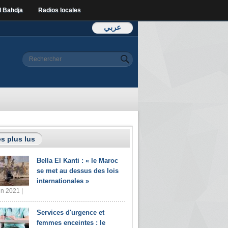
l Bahdja
Radios locales
عربي
Formulaire de
Rechercher
recherche
s plus lus
Bella El Kanti : « le Maroc
se met au dessus des lois
internationales »
in 2021 |
Services d'urgence et
femmes enceintes : le