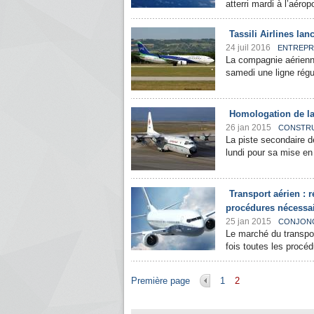
atterri mardi à l’aéro
Tassili Airlines la
24 juil 2016
ENTREPR
La compagnie aérienne
samedi une ligne régu
Homologation de la
26 jan 2015
CONSTRU
La piste secondaire 
lundi pour sa mise en 
Transport aérien : 
procédures nécessa
25 jan 2015
CONJON
Le marché du transpor
fois toutes les procéd
Pages
Première page
1
2