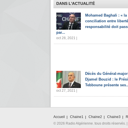
DANS L'ACTUALITÉ
Mohamed Baghali : « la
conciliation entre liberté
responsabilité doit pass
par...
oct 28, 2021 |
Décès du Général-major
Djamel Bouzid : le Prés
Tebboune présente ses..
oct 27, 2021 |
Accueil
Chaine1
Chaine2
Chaine3
R
© 2026 Radio Algérienne. tous droits réservés. |