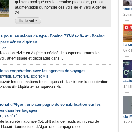
qui sera appliqué dès la semaine prochaine, portant
augmentation du nombre des vols de et vers Alger de
trac
24...
25 ja
lire la suite
s pour les avions de type «Boeing 737-Max 8» et «Boeing
pace aérien algérien
la s
RISE
07 dé
l'aviation civile en Algérie a décidé de suspendre toutes les
ol, atterrissage et décollage) dans l'...
oie sa coopération avec les agences de voyages
,
,
EPRISE
NATIONAL
ECONOMIE
acti
uvoir les destinations touristiques et d’améliorer la coopération
14 ja
rienne Air Algérie et les agences de...
tional d'Alger : une campagne de sensibilisation sur les
ées dans les bagages
,
L
SOCIÉTÉ
du M
 de la sûreté nationale (GDSN) a lancé, jeudi, au niveau de
12 dé
nal Houari Boumediene d'Alger, une campagne de...