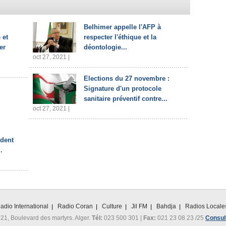
Belhimer appelle l'AFP à
 et
respecter l'éthique et la
er
déontologie...
oct 27, 2021 |
Elections du 27 novembre :
Signature d'un protocole
sanitaire préventif contre...
oct 27, 2021 |
ident
.
adio International
Radio Coran
Culture
Jil FM
Bahdja
Radios Locale
 21, Boulevard des martyrs. Alger.
Tél:
023 500 301 |
Fax:
021 23 08 23 /25
Consult