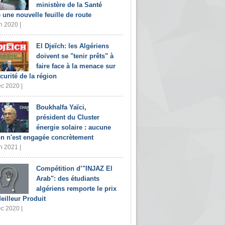
ministère de la Santé
e une nouvelle feuille de route
n 2020 |
El Djeïch: les Algériens
doivent se "tenir prêts" à
faire face à la menace sur
écurité de la région
c 2020 |
Boukhalfa Yaïci,
président du Cluster
énergie solaire : aucune
on n'est engagée concrètement
n 2021 |
Compétition d’"INJAZ El
Arab": des étudiants
algériens remporte le prix
eilleur Produit
c 2020 |