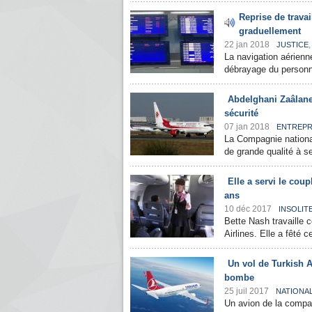
Reprise de travai
graduellement
22 jan 2018
JUSTICE
La navigation aérienn
débrayage du personne
Abdelghani Zaâlane
sécurité
07 jan 2018
ENTREPR
La Compagnie national
de grande qualité à s
Elle a servi le coup
ans
10 déc 2017
INSOLIT
Bette Nash travaille 
Airlines. Elle a fêté c
Un vol de Turkish A
bombe
25 juil 2017
NATIONA
Un avion de la compag