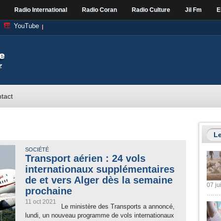
Radio International
Radio Coran
Radio Culture
Jil Fm
E
YouTube
tact
Le
SOCIÉTÉ
Transport aérien : 24 vols
internationaux supplémentaires
de et vers Alger dès la semaine
07 ju
prochaine
11 oct 2021
Le ministère des Transports a annoncé,
lundi, un nouveau programme de vols internationaux