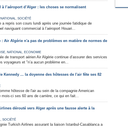
l à l’aéroport d’Alger : les choses se normalisent
,
,
NATIONAL
SOCIÉTÉ
e a repris son cours lundi après une journée fatidique de
l naviguant commercial à l’aéroport Houari...
 : Air Algérie n'a pas de problèmes en matière de normes de
,
,
ISE
NATIONAL
ECONOMIE
e de transport aérien Air Algérie continue d’assurer des services
es voyageurs et "n’a aucun problème en...
le Kennedy ... la doyenne des hôtesses de l'air fête ses 82
E
comme hôtesse de l'air au sein de la compagnie American
e mois-ci ses 60 ans de carrière, ce qui en fait...
irlines dérouté vers Alger après une fausse alerte à la
,
L
SOCIÉTÉ
nie Turkish Airlines assurant la liaison Istanbul-Casablanca a