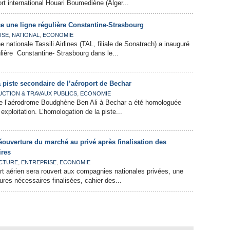
port international Houari Boumediène (Alger...
nce une ligne régulière Constantine-Strasbourg
,
,
ISE
NATIONAL
ECONOMIE
 nationale Tassili Airlines (TAL, filiale de Sonatrach) a inauguré
lière Constantine- Strasbourg dans le...
 piste secondaire de l’aéroport de Bechar
,
CTION & TRAVAUX PUBLICS
ECONOMIE
de l’aérodrome Boudghène Ben Ali à Bechar a été homologuée
exploitation. L’homologation de la piste...
réouverture du marché au privé après finalisation des
ires
,
,
CTURE
ENTREPRISE
ECONOMIE
t aérien sera rouvert aux compagnies nationales privées, une
ures nécessaires finalisées, cahier des...