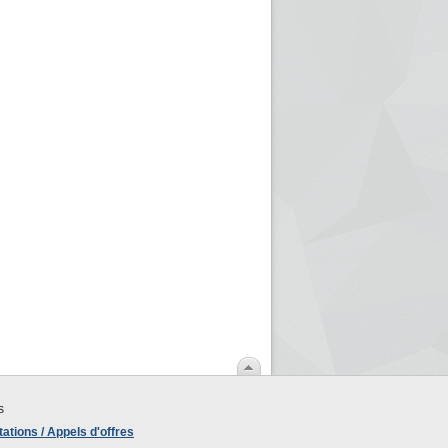
s
ations / Appels d'offres