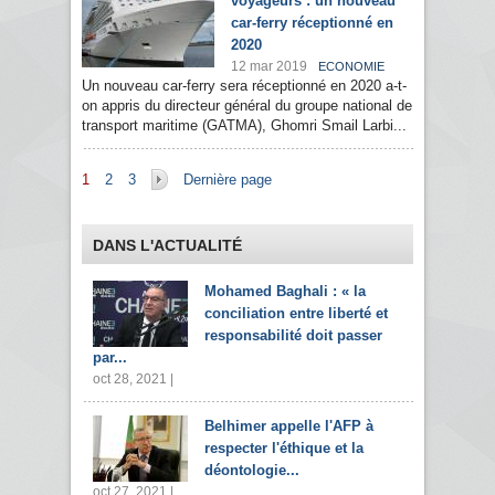
voyageurs : un nouveau
car-ferry réceptionné en
2020
12 mar 2019
ECONOMIE
Un nouveau car-ferry sera réceptionné en 2020 a-t-
on appris du directeur général du groupe national de
transport maritime (GATMA), Ghomri Smail Larbi...
Pages
1
2
3
Dernière page
DANS L'ACTUALITÉ
Mohamed Baghali : « la
conciliation entre liberté et
responsabilité doit passer
par...
oct 28, 2021 |
Belhimer appelle l'AFP à
respecter l'éthique et la
déontologie...
oct 27, 2021 |