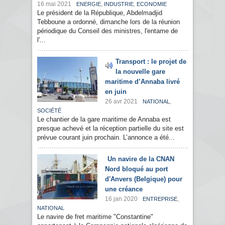
16 mai 2021
,
,
ENERGIE
INDUSTRIE
ECONOMIE
Le président de la République, Abdelmadjid
Tebboune a ordonné, dimanche lors de la réunion
périodique du Conseil des ministres, l'entame de
l'...
Transport : le projet de
la nouvelle gare
maritime d’Annaba livré
en juin
26 avr 2021
,
NATIONAL
SOCIÉTÉ
Le chantier de la gare maritime de Annaba est
presque achevé et la réception partielle du site est
prévue courant juin prochain. L’annonce a été...
Un navire de la CNAN
Nord bloqué au port
d'Anvers (Belgique) pour
une créance
16 jan 2020
,
ENTREPRISE
NATIONAL
Le navire de fret maritime "Constantine"