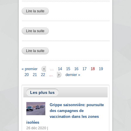
Lire la suite
de Charef Mohamed conseiller du PDG chargé de la
Division Exploitation à Air Algérie
Lire la suite
de Hassane Kacimi Expert des menaces dans le
Sahel et des flux migratoires .
Lire la suite
de Iles Salim DG du comité d’organisation de la
19ème édition des jeux méditerranéens (COJEM)
Pages
« premier
…
14
15
16
17
18
19
20
21
22
…
dernier »
Les plus lus
Grippe saisonnière: poursuite
des campagnes de
vaccination dans les zones
isolées
26 déc 2020 |