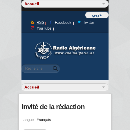
عربي
RSS
Facebook
Twitter
YouTube
Formulaire de recherche
Rechercher
Invité de la rédaction
Langue
Français