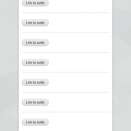
Lire la suite
de Chamssedine Chitour Ministre de la transition
Energetique et des énergies renouvelables
Lire la suite
de Brahim Merrad Conseiller auprès du président de
la république chargé des zones d’ombres
Lire la suite
de Boualem Saïdani DG des enseignements et de la
formation supérieure au ministère de l’enseignement
supérieur.
Lire la suite
de président du parti Jil Djadid, Soufiane Djilali
Lire la suite
de Abdelaziz Medjahed DG de l’institut national des
études de stratégies globales
Lire la suite
de Nourredine Athmani Chef de cabinet au ministère
de la culture.
Lire la suite
de Mustapha Heddam Analyste politique