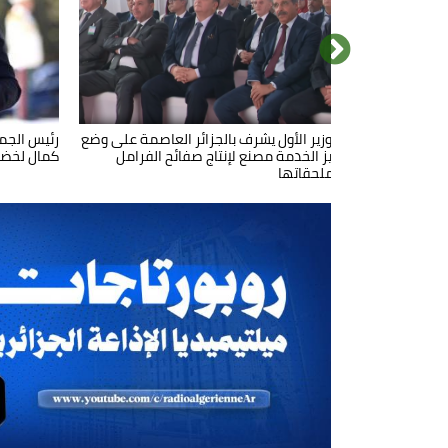
رئيس الجمهورية يترأس حفل تكريم على
الوزير الأول يشرف بالجزائر العاصمة على وضع
رئيس الجم
اختتام مرا
حيز الخدمة مصنع لإنتاج صفائح الفرامل
شرف متقاعدي الجيش وعائلات شهداء
كمال لخضر
الوطني ال
وملحقاتها
الواجب الوطني والمعطوبين في إطار
مكافحة الإرهاب