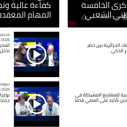
لذكرى الخامسة
كفاءة عالية وت
طني الشعبي
المهام المعقدة
مجتمع
tégorie
26 - 10:18
ات الجزائرية بين خطر
ر الذكي
تدخل 
tégorie
دبلوما
26 - 11:46
اسية للمشاريع المهيكلة في
بوغرا
دين تأكيد على المضي قدما
جديدة