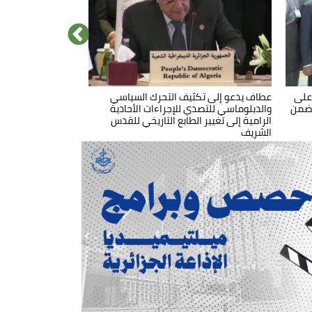
ل
 على
عطاف يدعو إلى تكثيف التحرك السياسي
الوزير الأول يشرف بالعاصمة على وضع حيز
 ضمن
الخدمة مصنع لإنتاج صفائح الفرامل
والدبلوماسي للتصدي للإجراءات الأحادية
وملحقاتها
الرامية إلى تغيير الطابع التاريخي للقدس
الشريف