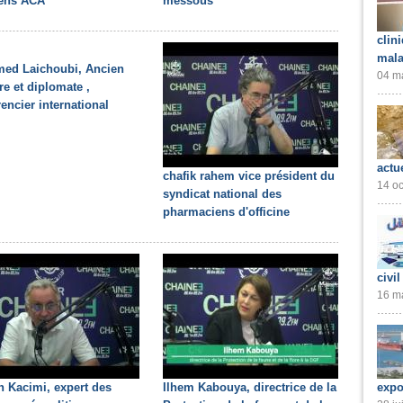
iens ACA
messous
clin
mala
ed Laichoubi, Ancien
04 ma
re et diplomate ,
encier international
actu
chafik rahem vice président du
14 oc
syndicat national des
pharmaciens d'officine
civil
16 ma
expo
 Kacimi, expert des
Ilhem Kabouya, directrice de la