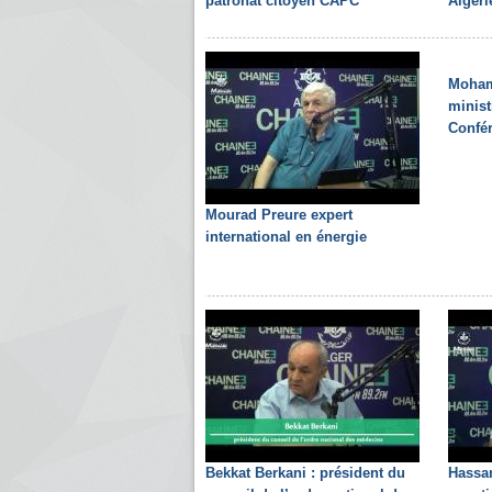
patronat citoyen CAPC
Algér
Moham
minist
Confér
Mourad Preure expert
international en énergie
Bekkat Berkani : président du
Hassan