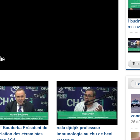
Houcin
renouv
Tout
Le
zone
26 dé
f Bouderba Président de
reda djidjik professeur
ciation des céramistes
immunologie au chu de beni