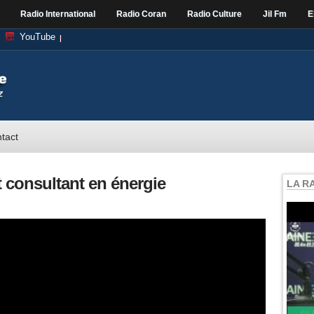
Radio International
Radio Coran
Radio Culture
Jil Fm
E
YouTube
tact
 consultant en énergie
LA R