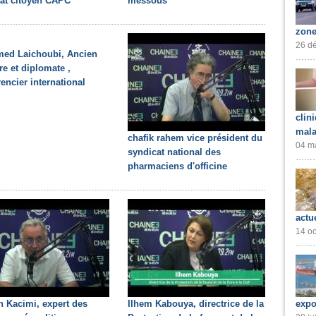
at citoyen CAPC
messous
zone
26 dé
ed Laichoubi, Ancien
re et diplomate ,
encier international
clin
mala
chafik rahem vice président du
04 ma
syndicat national des
pharmaciens d'officine
actu
14 oc
expo
 Kacimi, expert des
Ilhem Kabouya, directrice de la