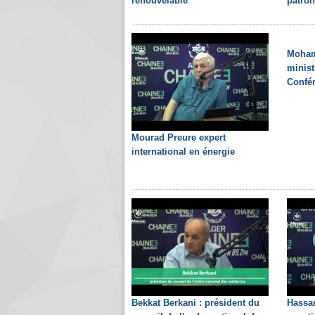
renouvelable
patron
Moham
minist
Confér
Mourad Preure expert
international en énergie
Bekkat Berkani : président du
Hassan