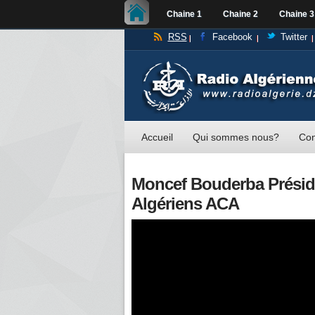
Chaine 1
Chaine 2
Chaine 3
RSS
Facebook
Twitter
Accueil
Qui sommes nous?
Con
Moncef Bouderba Préside
Algériens ACA