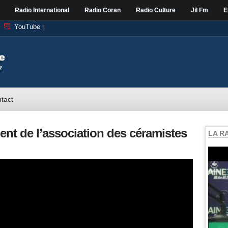
Radio International
Radio Coran
Radio Culture
Jil Fm
E
YouTube
tact
nt de l’association des céramistes
LA R