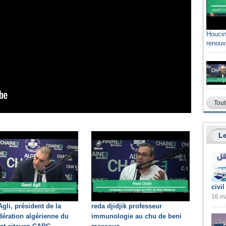
Houcin
renouv
Tout
Le
civil
16 ma
gli, président de la
reda djidjik professeur
ération algérienne du
immunologie au chu de beni