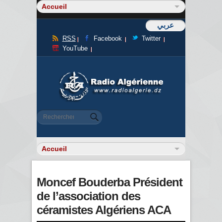
عربي
RSS
Facebook
Twitter
YouTube
Formulaire de recherche
Rechercher
Moncef Bouderba Président
de l’association des
céramistes Algériens ACA