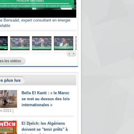
e Bensaâd, expert consultant en énergie
elable
es les vidéos
s plus lus
Bella El Kanti : « le Maroc
se met au dessus des lois
internationales »
in 2021 |
El Djeïch: les Algériens
doivent se "tenir prêts" à