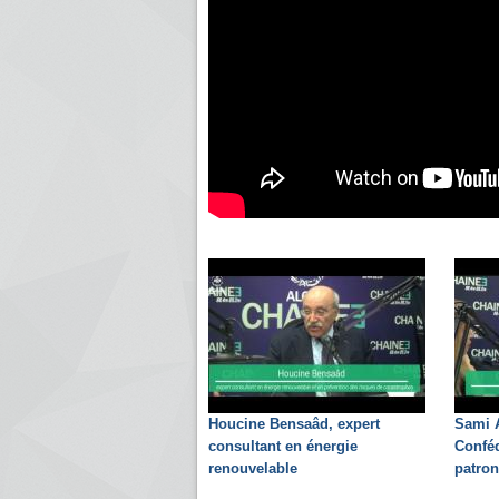
Houcine Bensaâd, expert
Sami A
consultant en énergie
Conféd
renouvelable
patron