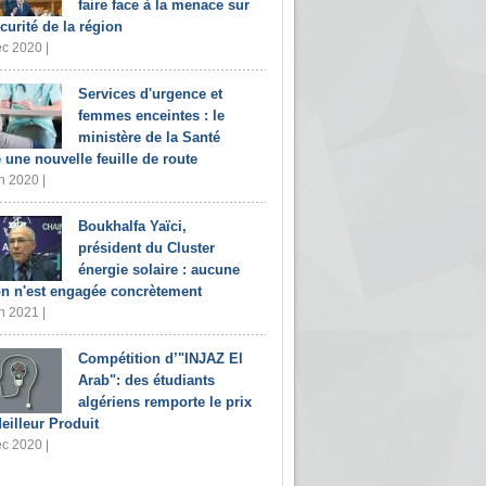
faire face à la menace sur
écurité de la région
c 2020 |
Services d'urgence et
femmes enceintes : le
ministère de la Santé
e une nouvelle feuille de route
n 2020 |
Boukhalfa Yaïci,
président du Cluster
énergie solaire : aucune
on n'est engagée concrètement
n 2021 |
Compétition d’"INJAZ El
Arab": des étudiants
algériens remporte le prix
eilleur Produit
c 2020 |