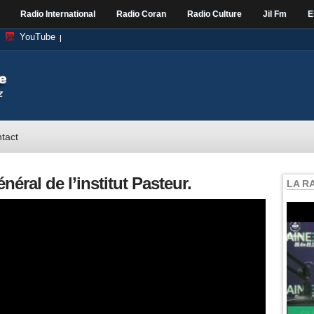
Radio International
Radio Coran
Radio Culture
Jil Fm
E
YouTube
tact
néral de l’institut Pasteur.
LA R