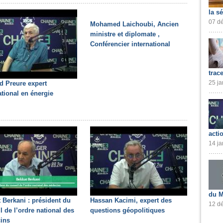
la s
07 dé
Mohamed Laichoubi, Ancien
ministre et diplomate ,
Conférencier international
trac
25 ja
d Preure expert
ational en énergie
acti
14 ja
du M
 Berkani : président du
Hassan Kacimi, expert des
12 dé
l de l’ordre national des
questions géopolitiques
ins