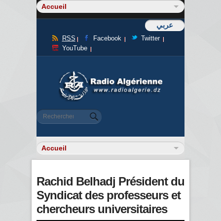
عربي
RSS
Facebook
Twitter
YouTube
Formulaire de recherche
Rechercher
Rachid Belhadj Président du
Syndicat des professeurs et
chercheurs universitaires