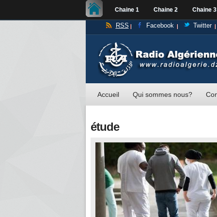
Chaine 1
Chaine 2
Chaine 3
RSS
Facebook
Twitter
Accueil
Qui sommes nous?
Con
étude