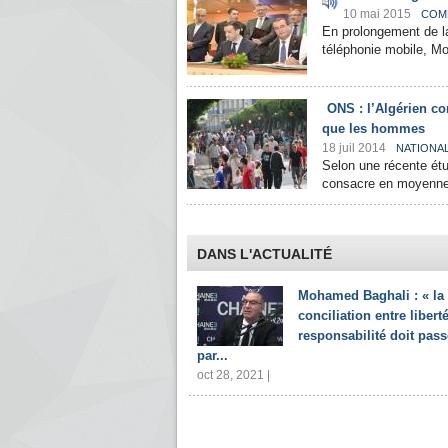
10 mai 2015
COM
En prolongement de l
téléphonie mobile, Mo
ONS : l’Algérien co
que les hommes
18 juil 2014
NATIONA
Selon une récente étu
consacre en moyenne 
DANS L'ACTUALITÉ
Mohamed Baghali : « la
conciliation entre liberté
responsabilité doit pass
par...
oct 28, 2021 |