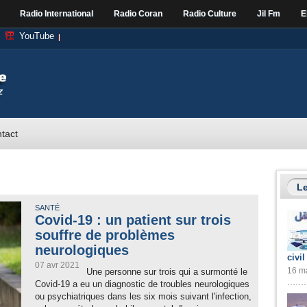
Radio International
Radio Coran
Radio Culture
Jil Fm
E
YouTube
tact
Le
SANTÉ
Covid-19 : un patient sur trois
souffre de problèmes
neurologiques
civil
07 avr 2021
16 ma
Une personne sur trois qui a surmonté le
Covid-19 a eu un diagnostic de troubles neurologiques
ou psychiatriques dans les six mois suivant l'infection,