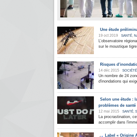
Une étude prélimin
19 oct 2019
,
SANTÉ
N
L’observatoire région
sur le moustique tigre
Risques d'inondati
14 déc 2015
SOCIÉTÉ
Un nombre de 24 zones
d'inondations qui exi
Selon une étude : l
problèmes de santé
12 mai 2015
,
SANTÉ
La procrastination, c
accomplir dans l'imméd
Label « Origine 