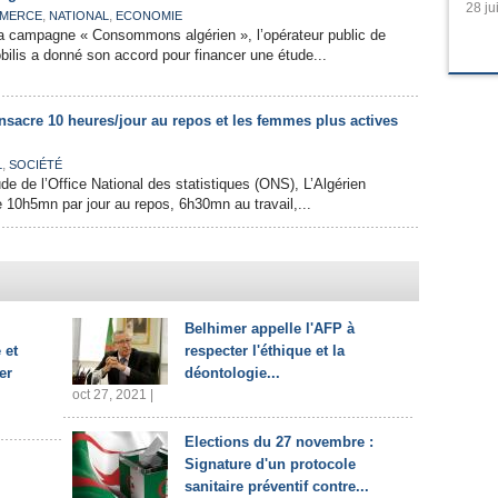
28 ju
,
,
MERCE
NATIONAL
ECONOMIE
a campagne « Consommons algérien », l’opérateur public de
bilis a donné son accord pour financer une étude...
nsacre 10 heures/jour au repos et les femmes plus actives
,
L
SOCIÉTÉ
de de l’Office National des statistiques (ONS), L’Algérien
10h5mn par jour au repos, 6h30mn au travail,...
Belhimer appelle l'AFP à
 et
respecter l'éthique et la
er
déontologie...
oct 27, 2021 |
Elections du 27 novembre :
Signature d'un protocole
sanitaire préventif contre...