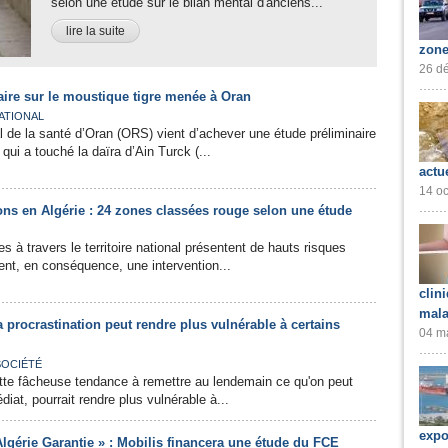
selon une étude sur le bilan mental d'anciens...
lire la suite
zone
26 dé
aire sur le moustique tigre menée à Oran
ATIONAL
al de la santé d’Oran (ORS) vient d’achever une étude préliminaire
 qui a touché la daïra d’Ain Turck (...
actu
14 oc
ons en Algérie : 24 zones classées rouge selon une étude
 à travers le territoire national présentent de hauts risques
gent, en conséquence, une intervention...
clin
mala
a procrastination peut rendre plus vulnérable à certains
04 ma
SOCIÉTÉ
ette fâcheuse tendance à remettre au lendemain ce qu'on peut
iat, pourrait rendre plus vulnérable à...
expo
Algérie Garantie » : Mobilis financera une étude du FCE