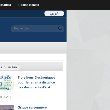
l Bahdja
Radios locales
عربي
Formulaire de
Rechercher
recherche
s plus lus
Trois liens électroniques
pour le retrait à distance
des documents d'état
i 2021 |
Grippe saisonnière: