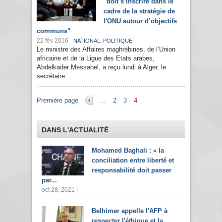
"doit s’inscrire dans le
cadre de la stratégie de
l'ONU autour d’objectifs
communs"
22 fév 2016
,
NATIONAL
POLITIQUE
Le ministre des Affaires maghrébines, de l’Union
africaine et de la Ligue des Etats arabes,
Abdelkader Messahel, a reçu lundi à Alger, le
secrétaire...
Pages
Première page
…
2
3
4
DANS L'ACTUALITÉ
Mohamed Baghali : « la
conciliation entre liberté et
responsabilité doit passer
par...
oct 28, 2021 |
Belhimer appelle l'AFP à
respecter l'éthique et la