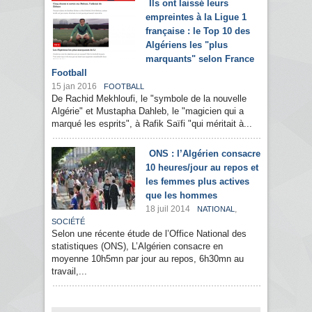
Ils ont laissé leurs
empreintes à la Ligue 1
française : le Top 10 des
Algériens les "plus
marquants" selon France
Football
15 jan 2016
FOOTBALL
De Rachid Mekhloufi, le "symbole de la nouvelle
Algérie" et Mustapha Dahleb, le "magicien qui a
marqué les esprits", à Rafik Saïfi "qui méritait à...
ONS : l’Algérien consacre
10 heures/jour au repos et
les femmes plus actives
que les hommes
18 juil 2014
,
NATIONAL
SOCIÉTÉ
Selon une récente étude de l’Office National des
statistiques (ONS), L’Algérien consacre en
moyenne 10h5mn par jour au repos, 6h30mn au
travail,...