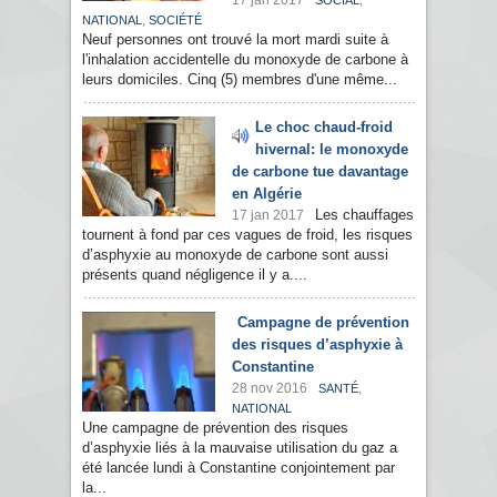
17 jan 2017
,
SOCIAL
,
NATIONAL
SOCIÉTÉ
Neuf personnes ont trouvé la mort mardi suite à
l'inhalation accidentelle du monoxyde de carbone à
leurs domiciles. Cinq (5) membres d'une même...
Le choc chaud-froid
hivernal: le monoxyde
de carbone tue davantage
en Algérie
Les chauffages
17 jan 2017
tournent à fond par ces vagues de froid, les risques
d’asphyxie au monoxyde de carbone sont aussi
présents quand négligence il y a....
Campagne de prévention
des risques d’asphyxie à
Constantine
28 nov 2016
,
SANTÉ
NATIONAL
Une campagne de prévention des risques
d’asphyxie liés à la mauvaise utilisation du gaz a
été lancée lundi à Constantine conjointement par
la...