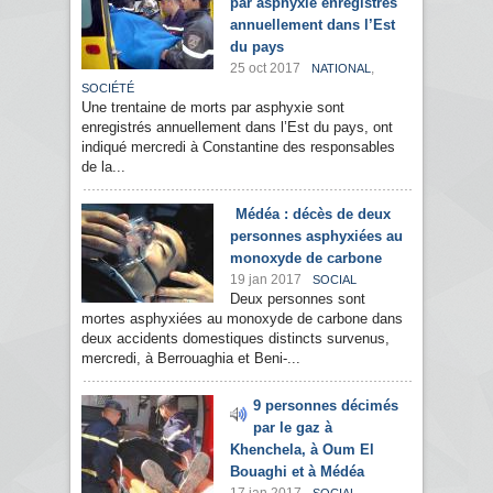
par asphyxie enregistrés
annuellement dans l’Est
du pays
25 oct 2017
,
NATIONAL
SOCIÉTÉ
Une trentaine de morts par asphyxie sont
enregistrés annuellement dans l’Est du pays, ont
indiqué mercredi à Constantine des responsables
de la...
Médéa : décès de deux
personnes asphyxiées au
monoxyde de carbone
19 jan 2017
SOCIAL
Deux personnes sont
mortes asphyxiées au monoxyde de carbone dans
deux accidents domestiques distincts survenus,
mercredi, à Berrouaghia et Beni-...
9 personnes décimés
par le gaz à
Khenchela, à Oum El
Bouaghi et à Médéa