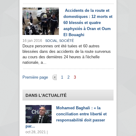
Accidents de la route et
domestiques : 12 morts et
60 blessés et quatre
asphyxiés à Oran et Oum
El Bouaghi
16 jan 2016
,
SOCIAL
SOCIÉTÉ
Douze personnes ont été tuées et 60 autres
blessées dans des accidents de la route survenus
au cours des dernières 24 heures à l'échelle
nationale, a...
Pages
Première page
1
2
3
DANS L'ACTUALITÉ
Mohamed Baghali : « la
conciliation entre liberté et
responsabilité doit passer
par...
oct 28, 2021 |