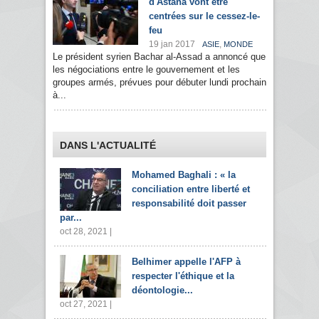
d'Astana vont être
centrées sur le cessez-le-
feu
19 jan 2017
,
ASIE
MONDE
Le président syrien Bachar al-Assad a annoncé que
les négociations entre le gouvernement et les
groupes armés, prévues pour débuter lundi prochain
à...
DANS L'ACTUALITÉ
Mohamed Baghali : « la
conciliation entre liberté et
responsabilité doit passer
par...
oct 28, 2021 |
Belhimer appelle l'AFP à
respecter l'éthique et la
déontologie...
oct 27, 2021 |