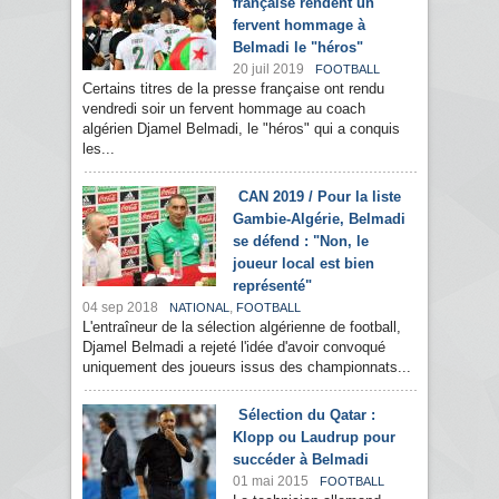
française rendent un
fervent hommage à
Belmadi le "héros"
20 juil 2019
FOOTBALL
Certains titres de la presse française ont rendu
vendredi soir un fervent hommage au coach
algérien Djamel Belmadi, le "héros" qui a conquis
les...
CAN 2019 / Pour la liste
Gambie-Algérie, Belmadi
se défend : "Non, le
joueur local est bien
représenté"
04 sep 2018
,
NATIONAL
FOOTBALL
L'entraîneur de la sélection algérienne de football,
Djamel Belmadi a rejeté l'idée d'avoir convoqué
uniquement des joueurs issus des championnats...
Sélection du Qatar :
Klopp ou Laudrup pour
succéder à Belmadi
01 mai 2015
FOOTBALL