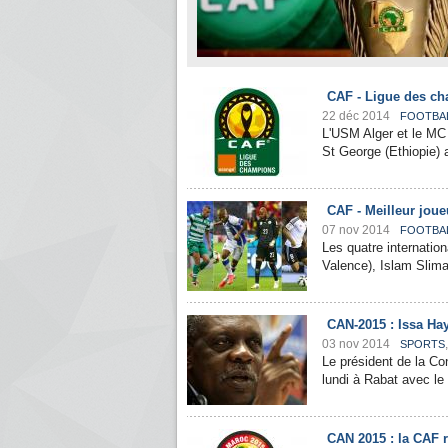
CAF - Ligue des ch
22 déc 2014
FOOTBA
L'USM Alger et le MC 
St George (Ethiopie) a
CAF - Meilleur joue
07 nov 2014
FOOTBA
Les quatre internatio
Valence), Islam Sliman
CAN-2015 : Issa Ha
03 nov 2014
SPORTS
Le président de la Con
lundi à Rabat avec le
CAN 2015 : la CAF r