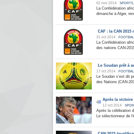
02 nov 2014
SPORTS
La Confédération afric
dimanche à Alger, rend
CAF : la CAN 2015 n
31 oct 2014
FOOTBAL
La Confédération afri
des nations CAN-2015 
Le Soudan prêt à ac
17 oct 2014
FOOTBAL
Le Soudan s’est dit pr
des Nations (CAN-2015)
Après la victoire
12 oct 2014
SPOR
Après la célébration d
Le sélectionneur de l'é
CAN-2015 (qualifica