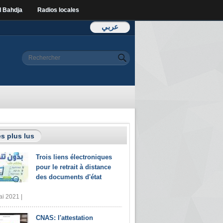
l Bahdja
Radios locales
عربي
Formulaire de
Rechercher
recherche
s plus lus
Trois liens électroniques
pour le retrait à distance
des documents d'état
i 2021 |
CNAS: l'attestation