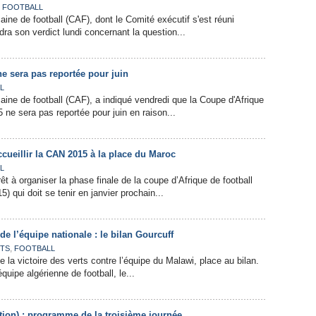
,
FOOTBALL
aine de football (CAF), dont le Comité exécutif s'est réuni
ra son verdict lundi concernant la question...
e sera pas reportée pour juin
L
caine de football (CAF), a indiqué vendredi que la Coupe d'Afrique
ne sera pas reportée pour juin en raison...
cueillir la CAN 2015 à la place du Maroc
L
êt à organiser la phase finale de la coupe d’Afrique de football
 qui doit se tenir en janvier prochain...
 de l’équipe nationale : le bilan Gourcuff
,
TS
FOOTBALL
e la victoire des verts contre l’équipe du Malawi, place au bilan.
quipe algérienne de football, le...
tion) : programme de la troisième journée