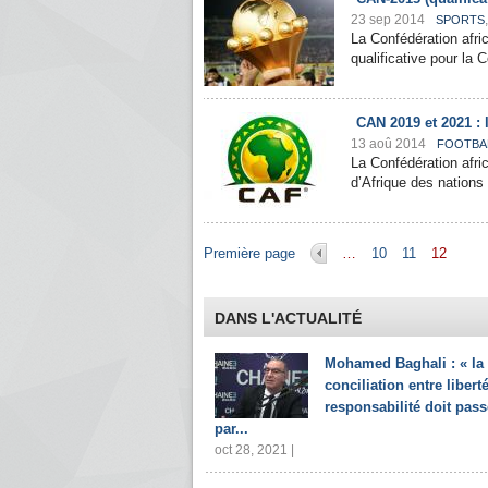
23 sep 2014
SPORTS
La Confédération afric
qualificative pour la 
CAN 2019 et 2021 : 
13 aoû 2014
FOOTBA
La Confédération afri
d’Afrique des nations
Pages
Première page
…
10
11
12
DANS L'ACTUALITÉ
Mohamed Baghali : « la
conciliation entre liberté
responsabilité doit pass
par...
oct 28, 2021 |