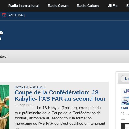
Radio International
Radio Coran
Radio Culture
Jil Fm
E
YouTube
tact
Le
,
SPORTS
FOOTBALL
Coupe de la Confédération: JS
Kabylie- l'AS FAR au second tour
18 sep 2021
La JS Kabylie (finaliste), exemptée du
civil
tour préliminaire de la Coupe de la Confédération de
16 ma
football, affrontera au second tour la formation
marocaine de l'AS FAR qui s'est qualifiée en ramenant
un...