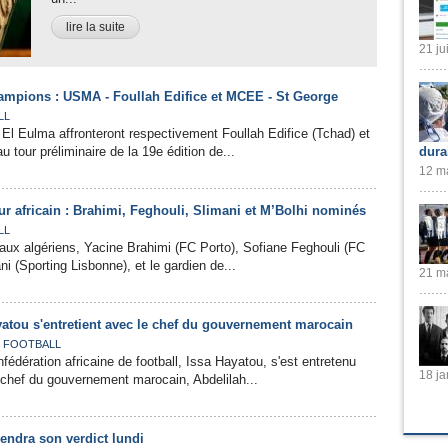
lire la suite
21 ju
ampions : USMA - Foullah Edifice et MCEE - St George
LL
El Eulma affronteront respectivement Foullah Edifice (Tchad) et
u tour préliminaire de la 19e édition de...
dura
12 ma
ur africain : Brahimi, Feghouli, Slimani et M’Bolhi nominés
LL
naux algériens, Yacine Brahimi (FC Porto), Sofiane Feghouli (FC
i (Sporting Lisbonne), et le gardien de...
21 ma
yatou s'entretient avec le chef du gouvernement marocain
,
FOOTBALL
fédération africaine de football, Issa Hayatou, s'est entretenu
18 ja
 chef du gouvernement marocain, Abdelilah...
endra son verdict lundi