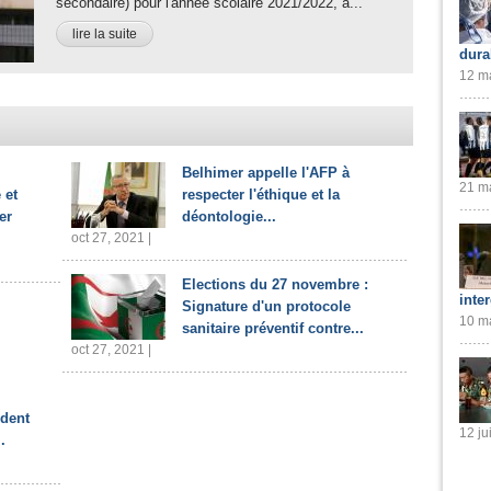
secondaire) pour l'année scolaire 2021/2022, a...
lire la suite
dura
12 ma
Belhimer appelle l'AFP à
21 ma
 et
respecter l'éthique et la
er
déontologie...
oct 27, 2021 |
Elections du 27 novembre :
inte
Signature d'un protocole
10 ma
sanitaire préventif contre...
oct 27, 2021 |
ident
12 ju
.