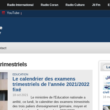
Radio International
Radio Coran
Radio Culture
Jil Fm
E
YouTube
tact
rimestriels
Le
EDUCATION
Le calendrier des examens
trimestriels de l'année 2021/2022
fixé
civil
18 oct 2021
16 ma
Le ministère de l'Education nationale a
arrêté, ce lundi, le calendrier des examens trimestriels
des trois paliers d'enseignement (primaire, moyen et