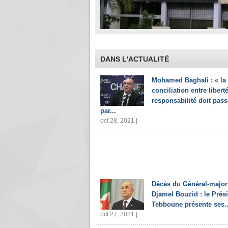
DANS L'ACTUALITÉ
Mohamed Baghali : « la
conciliation entre liberté
responsabilité doit pass
par...
oct 28, 2021 |
Décès du Général-major
Djamel Bouzid : le Prés
Tebboune présente ses..
oct 27, 2021 |