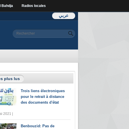
l Bahdja
Radios locales
عربي
Formulaire de
Rechercher
recherche
s plus lus
Trois liens électroniques
pour le retrait à distance
des documents d'état
i 2021 |
Benbouzid: Pas de