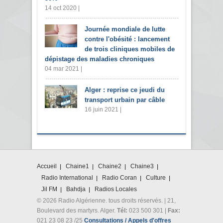
14 oct 2020 |
Journée mondiale de lutte
contre l'obésité : lancement
de trois cliniques mobiles de
dépistage des maladies chroniques
04 mar 2021 |
Alger : reprise ce jeudi du
transport urbain par câble
16 juin 2021 |
Accueil
Chaine1
Chaine2
Chaine3
Radio International
Radio Coran
Culture
Jil FM
Bahdja
Radios Locales
© 2026 Radio Algérienne. tous droits réservés. | 21,
Boulevard des martyrs. Alger.
Tél:
023 500 301 |
Fax:
021 23 08 23 /25
Consultations / Appels d'offres