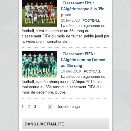
Classement Fifa :
l'Algérie stagne à la 35e
place
20 fév 2020
FOOTBALL
La sélection algérienne de
football, s'est maintenue au 35e rang du
classement FIFA du mois de février, publié jeudi par
la Fédération internationale...
Classement FIFA :
l'Algérie termine l'année
au 35e rang
19 déc 2019
FOOTBALL
La sélection algérienne de
football, sacrée championne d'Afrique 2019, s'est
maintenue au 35e rang du classement FIFA du
mois de décembre, publié...
Pages
1
2
3
…
Dernière page
DANS L'ACTUALITÉ