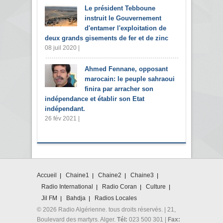
Le président Tebboune
instruit le Gouvernement
d'entamer l'exploitation de
deux grands gisements de fer et de zinc
08 juil 2020 |
Ahmed Fennane, opposant
marocain: le peuple sahraoui
finira par arracher son
indépendance et établir son Etat
indépendant.
26 fév 2021 |
Accueil
Chaine1
Chaine2
Chaine3
Radio International
Radio Coran
Culture
Jil FM
Bahdja
Radios Locales
© 2026 Radio Algérienne. tous droits réservés. | 21,
Boulevard des martyrs. Alger.
Tél:
023 500 301 |
Fax: