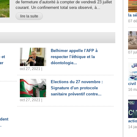
de fermeture d’autorité à compter de vendredi 23 juillet
courant. Un confinement total sera observé, à...
la s
lire la suite
07 dé
Belhimer appelle l'AFP à
07 ju
 et
respecter l'éthique et la
er
déontologie...
oct 27, 2021 |
Elections du 27 novembre :
civil
Signature d'un protocole
16 ma
sanitaire préventif contre...
oct 27, 2021 |
ident
acti
.
14 ja