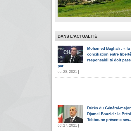
DANS L'ACTUALITÉ
Mohamed Baghali : « la
conciliation entre liberté
responsabilité doit pass
par...
oct 28, 2021 |
Décès du Général-major
Djamel Bouzid : le Prés
Tebboune présente ses..
oct 27, 2021 |