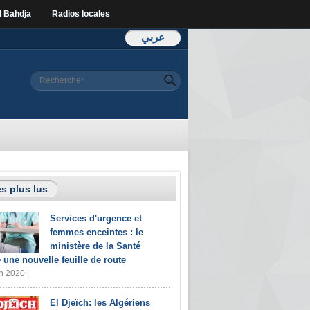
l Bahdja
Radios locales
عربي
Formulaire de
Rechercher
recherche
s plus lus
Services d'urgence et
femmes enceintes : le
ministère de la Santé
e une nouvelle feuille de route
n 2020 |
El Djeïch: les Algériens