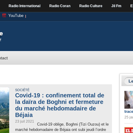
Radio International
Radio Coran
Radio Culture
Jil Fm
E
YouTube
tact
Le
SOCIÉTÉ
Covid-19 : confinement total de
la daïra de Boghni et fermeture
du marché hebdomadaire de
trac
Béjaia
25 ja
23 juil 2021
Covid-19 oblige, Boghni (Tizi Ouzou) et le
marché hebdomadaire de Béjaia ont subi jeudi l’ordre