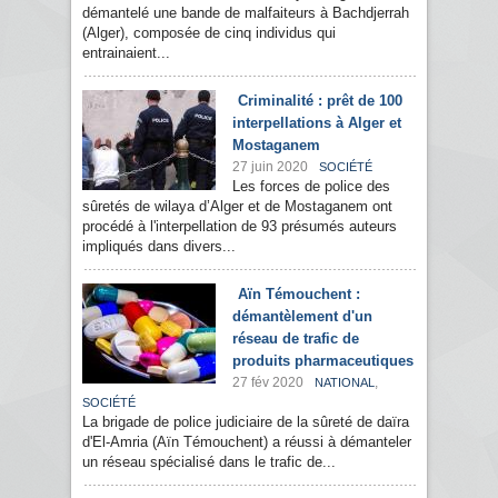
démantelé une bande de malfaiteurs à Bachdjerrah
(Alger), composée de cinq individus qui
entrainaient...
Criminalité : prêt de 100
interpellations à Alger et
Mostaganem
27 juin 2020
SOCIÉTÉ
Les forces de police des
sûretés de wilaya d’Alger et de Mostaganem ont
procédé à l'interpellation de 93 présumés auteurs
impliqués dans divers...
Aïn Témouchent :
démantèlement d'un
réseau de trafic de
produits pharmaceutiques
27 fév 2020
,
NATIONAL
SOCIÉTÉ
La brigade de police judiciaire de la sûreté de daïra
d'El-Amria (Aïn Témouchent) a réussi à démanteler
un réseau spécialisé dans le trafic de...