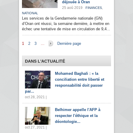
déjouée à Oran
25 aoû 2019
,
FINANCES
NATIONAL
Les services de la Gendarmerie nationale (GN)
d’Oran ont réussi, la semaine dernière, à mettre en
échec une tentative de mise en circulation de 9,4...
Pages
1
2
3
…
Dernière page
DANS L'ACTUALITÉ
Mohamed Baghali : « la
conciliation entre liberté et
responsabilité doit passer
par...
oct 28, 2021 |
Belhimer appelle l'AFP à
respecter l'éthique et la
déontologie...
oct 27, 2021 |