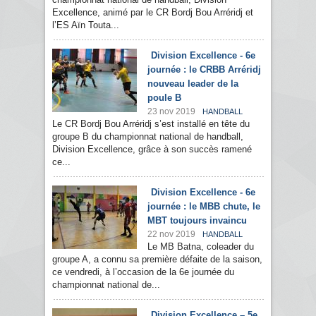
Excellence, animé par le CR Bordj Bou Arréridj et
l’ES Aïn Touta...
Division Excellence - 6e
journée : le CRBB Arréridj
nouveau leader de la
poule B
23 nov 2019
HANDBALL
Le CR Bordj Bou Arréridj s’est installé en tête du
groupe B du championnat national de handball,
Division Excellence, grâce à son succès ramené
ce...
Division Excellence - 6e
journée : le MBB chute, le
MBT toujours invaincu
22 nov 2019
HANDBALL
Le MB Batna, coleader du
groupe A, a connu sa première défaite de la saison,
ce vendredi, à l’occasion de la 6e journée du
championnat national de...
Division Excellence – 5e