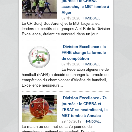
journée : le CRBBA
accroché, le MBT tombe à
Alger
07 fév 2020
HANDBALL
Le CR Bordj Bou Arreridj et le MB Tadjenanet,
leaders respectifs des groupes A et B de la Division
Excellence, étaient ce vendredi dans un jour...
Division Excellence : la
FAHB change la formule
de compétition
07 fév 2020
HANDBALL
La Fédération algérienne de
handball (FAHB) a décidé de changer la formule de
compétition du championnat d'Algérie de handball,
Excellence messieurs...
Division Excellence - 7e
journée : le CRBBA et
l’ESAT se neutralisent, le
MBT tombe à Annaba
29 nov 2019
HANDBALL
Le match au sommet de la 7e journée du
championnat national de handball, Division