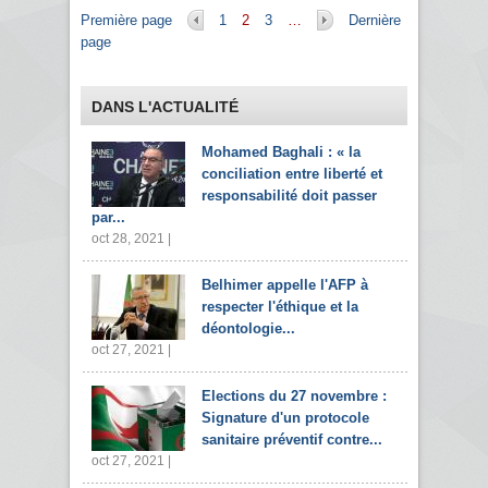
Pages
Première page
1
2
3
…
Dernière
page
DANS L'ACTUALITÉ
Mohamed Baghali : « la
conciliation entre liberté et
responsabilité doit passer
par...
oct 28, 2021 |
Belhimer appelle l'AFP à
respecter l'éthique et la
déontologie...
oct 27, 2021 |
Elections du 27 novembre :
Signature d'un protocole
sanitaire préventif contre...
oct 27, 2021 |