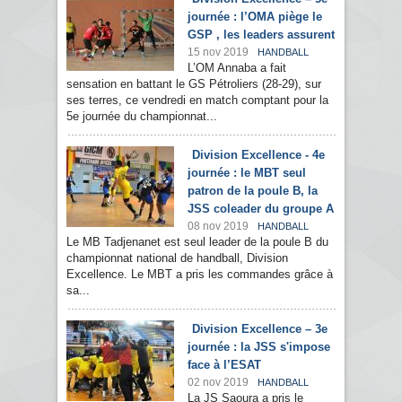
journée : l’OMA piège le
GSP , les leaders assurent
15 nov 2019
HANDBALL
L’OM Annaba a fait
sensation en battant le GS Pétroliers (28-29), sur
ses terres, ce vendredi en match comptant pour la
5e journée du championnat...
Division Excellence - 4e
journée : le MBT seul
patron de la poule B, la
JSS coleader du groupe A
08 nov 2019
HANDBALL
Le MB Tadjenanet est seul leader de la poule B du
championnat national de handball, Division
Excellence. Le MBT a pris les commandes grâce à
sa...
Division Excellence – 3e
journée : la JSS s'impose
face à l’ESAT
02 nov 2019
HANDBALL
La JS Saoura a pris le