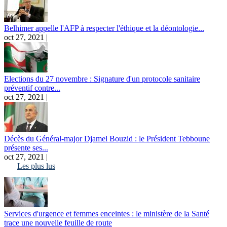
Belhimer appelle l'AFP à respecter l'éthique et la déontologie...
oct 27, 2021 |
Elections du 27 novembre : Signature d'un protocole sanitaire
préventif contre...
oct 27, 2021 |
Décès du Général-major Djamel Bouzid : le Président Tebboune
présente ses...
oct 27, 2021 |
Les plus lus
Services d'urgence et femmes enceintes : le ministère de la Santé
trace une nouvelle feuille de route