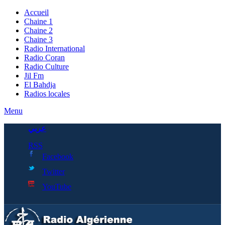
Accueil
Chaine 1
Chaine 2
Chaine 3
Radio International
Radio Coran
Radio Culture
Jil Fm
El Bahdja
Radios locales
Menu
عربي
RSS
Facebook
Twitter
YouTube