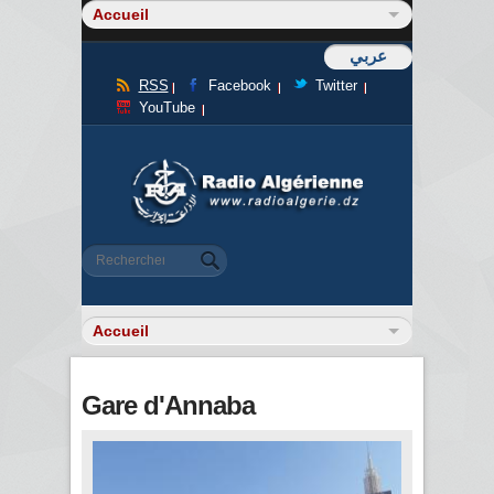
عربي
RSS
Facebook
Twitter
YouTube
Formulaire de recherche
Rechercher
Gare d'Annaba