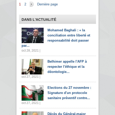
Pages
1
2
Dernière page
DANS L'ACTUALITÉ
Mohamed Baghali : « la
conciliation entre liberté et
responsabilité doit passer
par...
oct 28, 2021 |
Belhimer appelle l'AFP à
respecter l'éthique et la
déontologie...
oct 27, 2021 |
Elections du 27 novembre :
Signature d'un protocole
sanitaire préventif contre...
oct 27, 2021 |
Décès du Général-major