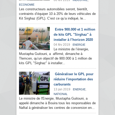
06 fév 2019
,
INDUSTRIE
ECONOMIE
Les constructeurs automobiles seront, bientôt,
contraints d’équiper 10 à 20% de leurs véhicules de
Kit Sirghaz (GPL). C’est ce qu’a indiqué, le...
Entre 900.000 et 1 million
de kits GPL "Sirghaz" à
installer à l’horizon 2020
04 fév 2019
ENERGIE
Le ministre de l’énergie,
Mustapha Guitouni, a affirmé, dimanche à
Tlemcen, qu’un objectif de 900.000 à 1 million de
kits GPL "Sirghaz" à installer...
Généraliser le GPL pour
réduire l'importation des
carburants
13 jan 2019
,
ENERGIE
NATIONAL
Le ministre de l'Energie, Mustapha Guitouni, a
appelé dimanche à Bouira tous les responsables de
Naftal à généraliser les centres de conversion en...