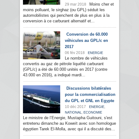
Moins cher et
29 mar 2018
moins polluant, le sirghaz (ou GPL) séduit les
automobilistes qui penchent de plus en plus à la
conversion à ce carburant alternatif et...
Conversion de 60.000
véhicules au GPL/c en
2017
06 fév 2018
ENERGIE
Le nombre de véhicules
convertis au gaz de pétrole liquéfié carburant
(GPL/c) a été de 60.000 unités en 2017 (contre
43.000 en 2016), a indiqué mardi...
Discussions bilatérales
pour la commercialisation
du GPL et GNL en Egypte
10 déc 2017
,
ENERGIE
,
NATIONAL
ECONOMIE
Le ministre de l’Energie, Mustapha Guitouni, s'est
entretenu dimanche au Koweït avec son homologue
égyptien Tarek El-Molla, avec qui il a discuté des...