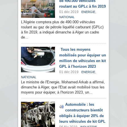
de 490.000 véhicules
roulant au GPLc à fin 2019
01 déc 2019
,
ENERGIE
NATIONAL
L'Algérie comptera plus de 490.000 véhicules
roulant au gaz de pétrole liquéfié carburant (GPLc)
à fin 2019, a indiqué dimanche à Alger un cadre
de...
Tous les moyens
mobilisés pour équiper un
million de véhicules en kit
GPL à l'horizon 2023
01 déc 2019
,
ENERGIE
NATIONAL
Le ministre de l'Energie, Mohamed Arkab a affirmé,
dimanche à Alger, que l'Etat avait mobilisé tous les
moyens pour équiper, à l'horizon 2023, un...
Automobile : les
constructeurs bientôt
obligés à équiper 20% de
leurs véhicules de kit GPL