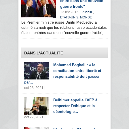
entré dans une nouvelle
guerre froide"
13 fév 2016
,
RUSSIE
,
ETATS-UNIS
MONDE
Le Premier ministre russe Dmitri Medvedev a
estimé samedi que les relations russo-occidentales
étaient entrées dans une "nouvelle guerre froide",...
DANS L'ACTUALITÉ
Mohamed Baghali : « la
conciliation entre liberté et
responsabilité doit passer
par...
oct 28, 2021 |
Belhimer appelle l'AFP à
respecter l'éthique et la
déontologie...
oct 27, 2021 |