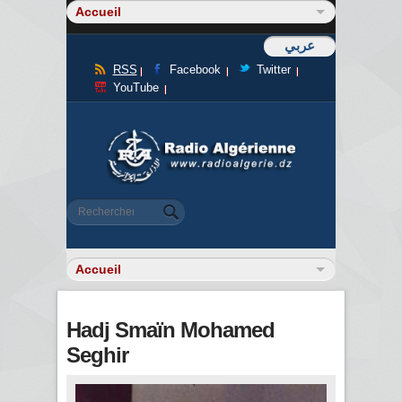
عربي
RSS
Facebook
Twitter
YouTube
Formulaire de recherche
Rechercher
Hadj Smaïn Mohamed
Seghir