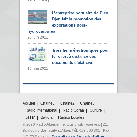
14 oct 2020 |
L’entreprise portuaire de Djen
Djen fait la promotion des
exportations hors-
hydrocarbures
28 juin 2021 |
Trois liens électroniques pour
le retrait à distance des
documents d'état civil
16 mai 2021 |
Accueil
Chaine1
Chaine2
Chaine3
Radio International
Radio Coran
Culture
Jil FM
Bahdja
Radios Locales
© 2026 Radio Algérienne. tous droits réservés. | 21,
Boulevard des martyrs. Alger.
Tél:
023 500 301 |
Fax:
021 23 08 23 /25
Consultations / Appels d'offres