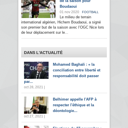
de la saison pour
Boudaoui
01 nov 2020
FOOTBALL
Le milieu de terrain
international algérien, Hichem Boudaoui, a signé
son premier but de la saison avec l’OGC Nice lors
de leur déplacement sur le...
DANS L'ACTUALITÉ
Mohamed Baghali : « la
conciliation entre liberté et
responsabilité doit passer
par...
oct 28, 2021 |
Belhimer appelle l'AFP à
respecter l'éthique et la
déontologie...
oct 27, 2021 |