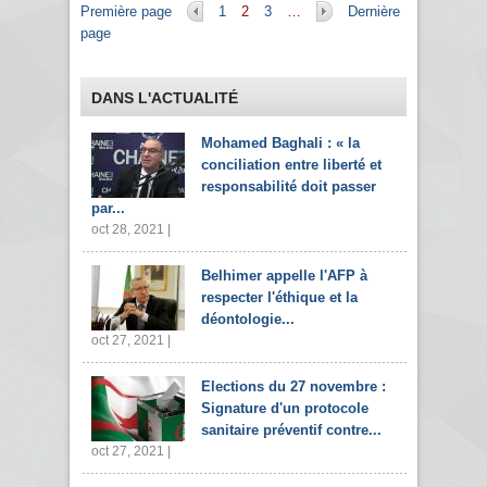
Pages
Première page
1
2
3
…
Dernière
page
DANS L'ACTUALITÉ
Mohamed Baghali : « la
conciliation entre liberté et
responsabilité doit passer
par...
oct 28, 2021 |
Belhimer appelle l'AFP à
respecter l'éthique et la
déontologie...
oct 27, 2021 |
Elections du 27 novembre :
Signature d'un protocole
sanitaire préventif contre...
oct 27, 2021 |