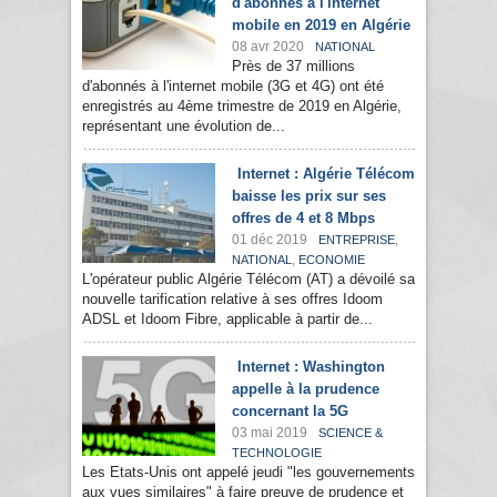
d'abonnés à l'internet
mobile en 2019 en Algérie
08 avr 2020
NATIONAL
Près de 37 millions
d'abonnés à l'internet mobile (3G et 4G) ont été
enregistrés au 4ème trimestre de 2019 en Algérie,
représentant une évolution de...
Internet : Algérie Télécom
baisse les prix sur ses
offres de 4 et 8 Mbps
01 déc 2019
,
ENTREPRISE
,
NATIONAL
ECONOMIE
L'opérateur public Algérie Télécom (AT) a dévoilé sa
nouvelle tarification relative à ses offres Idoom
ADSL et Idoom Fibre, applicable à partir de...
Internet : Washington
appelle à la prudence
concernant la 5G
03 mai 2019
SCIENCE &
TECHNOLOGIE
Les Etats-Unis ont appelé jeudi "les gouvernements
aux vues similaires" à faire preuve de prudence et