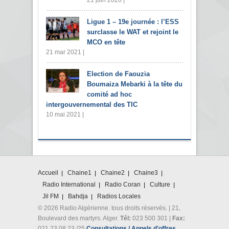
21 juin 2020 |
Ligue 1 – 19e journée : l’ESS
surclasse le WAT et rejoint le
MCO en tête
21 mar 2021 |
Election de Faouzia
Boumaiza Mebarki à la tête du
comité ad hoc
intergouvernemental des TIC
10 mai 2021 |
Accueil
Chaine1
Chaine2
Chaine3
Radio International
Radio Coran
Culture
Jil FM
Bahdja
Radios Locales
© 2026 Radio Algérienne. tous droits réservés. | 21,
Boulevard des martyrs. Alger.
Tél:
023 500 301 |
Fax:
021 23 08 23 /25
Consultations / Appels d'offres