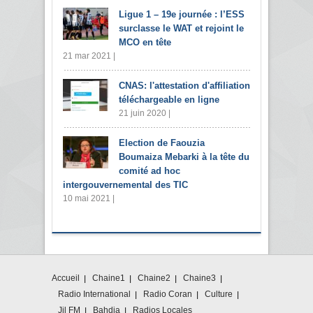
Ligue 1 – 19e journée : l’ESS
surclasse le WAT et rejoint le
MCO en tête
21 mar 2021 |
CNAS: l'attestation d'affiliation
téléchargeable en ligne
21 juin 2020 |
Election de Faouzia
Boumaiza Mebarki à la tête du
comité ad hoc
intergouvernemental des TIC
10 mai 2021 |
Accueil
Chaine1
Chaine2
Chaine3
Radio International
Radio Coran
Culture
Jil FM
Bahdja
Radios Locales