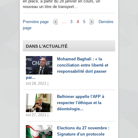
en place, à partir du 28 janvier en cours, un
nouveau un titre de transport...
Pages
Première page
…
3
4
5
Dernière
page
DANS L'ACTUALITÉ
Mohamed Baghali : « la
conciliation entre liberté et
responsabilité doit passer
par...
oct 28, 2021 |
Belhimer appelle l'AFP à
respecter l'éthique et la
déontologie...
oct 27, 2021 |
Elections du 27 novembre :
Signature d'un protocole