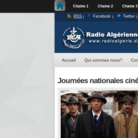
Chaine 1
Chaine 2
Chaine 3
RSS
Facebook
Twitter
Accueil
Qui sommes nous?
Con
Journées nationales ci