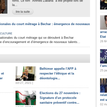
films. Le film "Ahmed Zabana" a été projeté lors de
la...
lire la suite
ionales du court métrage à Bechar : émergence de nouveaux
arra
CULTURE
Etat
ationales du court métrage qui se déroulent à Bechar
26 fé
ce d’encouragement et d’émergence de nouveaux talents...
l’am
Belhimer appelle l'AFP à
25 ja
 et
respecter l'éthique et la
er
déontologie...
oct 27, 2021 |
Elections du 27 novembre :
rela
Signature d'un protocole
est 
sanitaire préventif contre...
02 ma