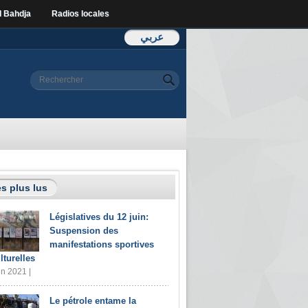
l Bahdja
Radios locales
عربي
Formulaire de
Rechercher
recherche
s plus lus
Législatives du 12 juin:
Suspension des
manifestations sportives
lturelles
in 2021 |
Le pétrole entame la