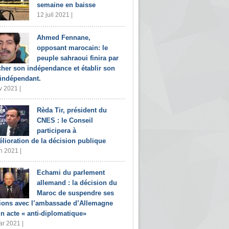
semaine en baisse
12 juil 2021 |
Ahmed Fennane,
opposant marocain: le
peuple sahraoui finira par
cher son indépendance et établir son
 indépendant.
v 2021 |
Rèda Tir, président du
CNES : le Conseil
participera à
élioration de la décision publique
n 2021 |
Echami du parlement
allemand : la décision du
Maroc de suspendre ses
tions avec l’ambassade d’Allemagne
un acte « anti-diplomatique»
r 2021 |