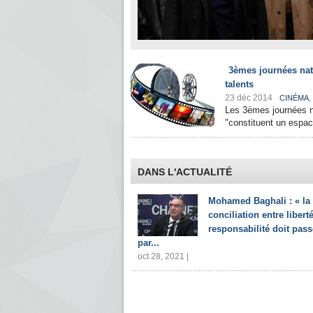
3èmes journées nat
talents
23 déc 2014
,
CINÉMA
Les 3èmes journées n
"constituent un espa
DANS L'ACTUALITÉ
Mohamed Baghali : « la
conciliation entre liberté
responsabilité doit pass
par...
oct 28, 2021 |