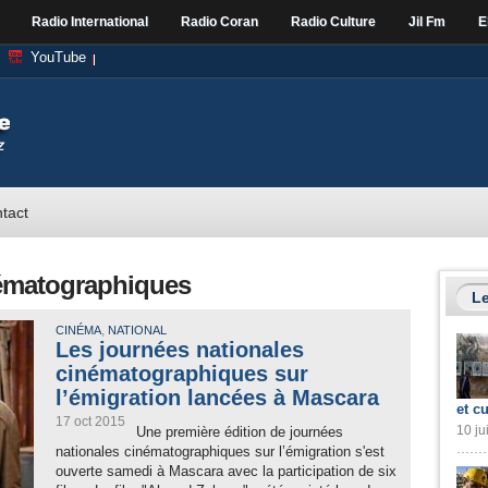
Radio International
Radio Coran
Radio Culture
Jil Fm
E
YouTube
tact
nématographiques
Le
,
CINÉMA
NATIONAL
Les journées nationales
cinématographiques sur
l’émigration lancées à Mascara
et cu
17 oct 2015
10 ju
Une première édition de journées
nationales cinématographiques sur l’émigration s'est
ouverte samedi à Mascara avec la participation de six