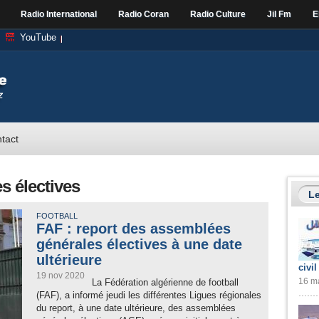
Radio International
Radio Coran
Radio Culture
Jil Fm
E
YouTube
tact
s électives
Le
FOOTBALL
FAF : report des assemblées
générales électives à une date
ultérieure
civil
19 nov 2020
16 ma
La Fédération algérienne de football
(FAF), a informé jeudi les différentes Ligues régionales
du report, à une date ultérieure, des assemblées