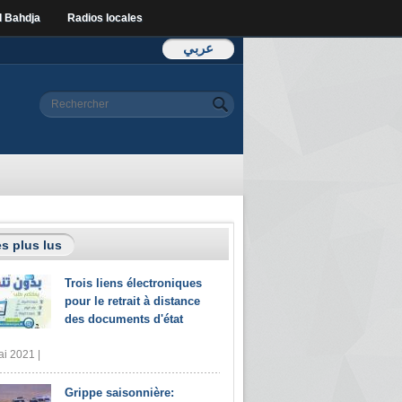
l Bahdja
Radios locales
عربي
Formulaire de
Rechercher
recherche
s plus lus
Trois liens électroniques
pour le retrait à distance
des documents d'état
i 2021 |
Grippe saisonnière: