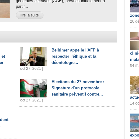
générales électives (AGE), prévues initialement à
partir...
lire la suite
zone
26 dé
Belhimer appelle l'AFP à
clin
 et
respecter l'éthique et la
mala
er
déontologie...
04 ma
oct 27, 2021 |
Elections du 27 novembre :
Signature d'un protocole
sanitaire préventif contre...
actu
oct 27, 2021 |
14 oc
ident
.
expo