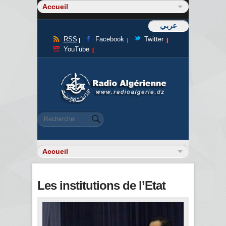
عربي
RSS
Facebook
Twitter
YouTube
Formulaire de recherche
Rechercher
Les institutions de l’Etat