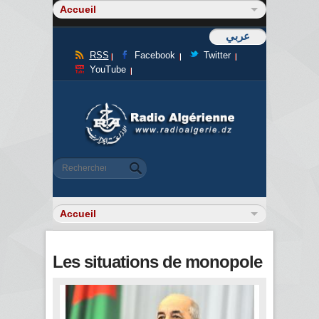
عربي
RSS
Facebook
Twitter
YouTube
Formulaire de recherche
Rechercher
Les situations de monopole