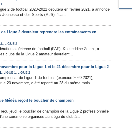
LL
ue 2 de football 2020-2021 débutera en février 2021, a annoncé
 la Jeunesse et des Sports (MJS). "La...
s de Ligue 2 devraient reprendre les entraînements en
,
LL
LIGUE 2
ération algérienne de football (FAF), Kheireddine Zetchi, a
les clubs de la Ligue 2 amateur devraient...
novembre pour la Ligue 1 et le 21 décembre pour la Ligue 2
,
,
L
LIGUE 1
LIGUE 2
ampionnat de Ligue 1 de football (exercice 2020-2021),
ur le 20 novembre, a été reporté au 28 du même mois...
que Médéa reçoit le bouclier de champion
LL
eçu jeudi le bouclier de champion de la Ligue 2 professionnelle
'une cérémonie organisée au siège du club à...