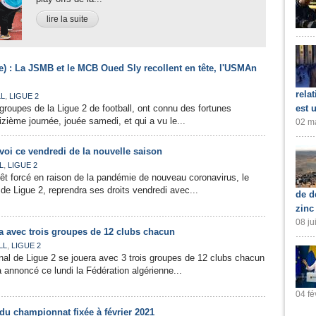
lire la suite
e) : La JSMB et le MCB Oued Sly recollent en tête, l'USMAn
rela
,
L
LIGUE 2
 groupes de la Ligue 2 de football, ont connu des fortunes
est 
eizième journée, jouée samedi, et qui a vu le...
02 ma
voi ce vendredi de la nouvelle saison
,
L
LIGUE 2
êt forcé en raison de la pandémie de nouveau coronavirus, le
de Ligue 2, reprendra ses droits vendredi avec...
de d
zinc
08 ju
a avec trois groupes de 12 clubs chacun
,
LL
LIGUE 2
al de Ligue 2 se jouera avec 3 trois groupes de 12 clubs chacun
a annoncé ce lundi la Fédération algérienne...
04 fé
e du championnat fixée à février 2021