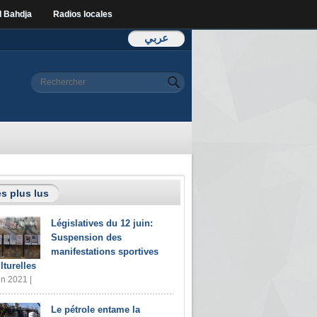
l Bahdja
Radios locales
عربي
Formulaire de
Rechercher
recherche
s plus lus
Législatives du 12 juin:
Suspension des
manifestations sportives
lturelles
in 2021 |
Le pétrole entame la