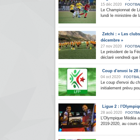
15 déc 2020
FOOTBA
Le Championnat de Lig
lundi le ministère de
Zetchi : « Les club
décembre »
27 nov 2020
FOOTBA
Le président de la Féd
déclaré vendredi que 
Coup d'envoi le 28 
04 oct 2020
FOOTBAL
Le coup d'envoi du ch
initialement prévu po
Ligue 2 : l'Olympi
28 aoû 2020
FOOTBA
L’Olympique Médéa a r
2019-2020, au cours d