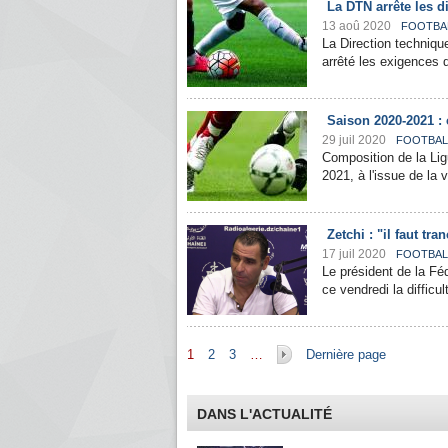
La DTN arrête les d
13 aoû 2020
FOOTBA
La Direction technique
arrêté les exigences 
Saison 2020-2021 : 
29 juil 2020
FOOTBAL
Composition de la Ligu
2021, à l'issue de la 
Zetchi : "il faut tr
17 juil 2020
FOOTBAL
Le président de la Fé
ce vendredi la difficul
Pages
1
2
3
…
Dernière page
DANS L'ACTUALITÉ