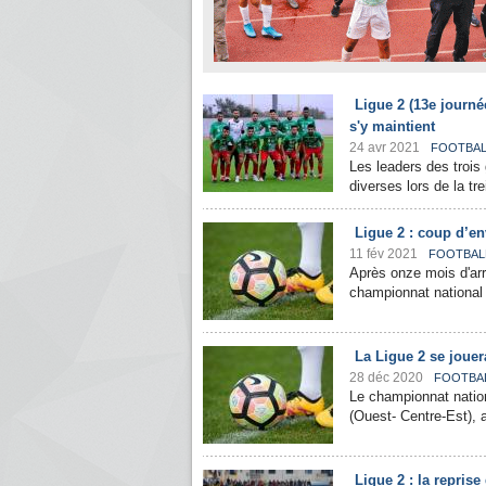
Ligue 2 (13e journé
s'y maintient
24 avr 2021
FOOTBAL
Les leaders des trois
diverses lors de la tr
Ligue 2 : coup d’en
11 fév 2021
FOOTBAL
Après onze mois d'arr
championnat national 
La Ligue 2 se jouer
28 déc 2020
FOOTBA
Le championnat nation
(Ouest- Centre-Est), 
Ligue 2 : la repris