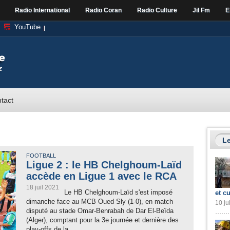
Radio International
Radio Coran
Radio Culture
Jil Fm
E
YouTube
tact
Le
FOOTBALL
Ligue 2 : le HB Chelghoum-Laïd
accède en Ligue 1 avec le RCA
18 juil 2021
Le HB Chelghoum-Laïd s'est imposé
et cu
dimanche face au MCB Oued Sly (1-0), en match
10 ju
disputé au stade Omar-Benrabah de Dar El-Beïda
(Alger), comptant pour la 3e journée et dernière des
play-offs de la...