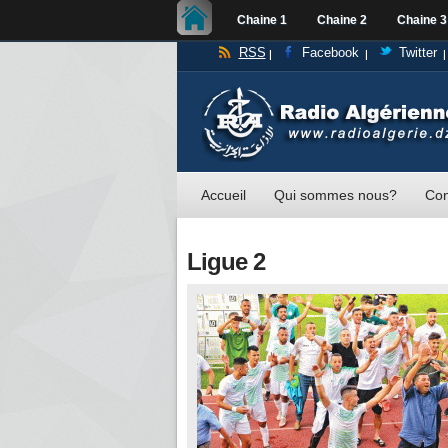
Chaine 1
Chaine 2
Chaine 3
RSS
Facebook
Twitter
Accueil
Qui sommes nous?
Con
Ligue 2