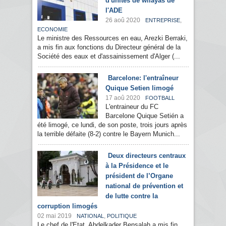
d'unités de wilayas de
l'ADE
26 aoû 2020
,
ENTREPRISE
ECONOMIE
Le ministre des Ressources en eau, Arezki Berraki,
a mis fin aux fonctions du Directeur général de la
Société des eaux et d'assainissement d'Alger (...
Barcelone: l'entraîneur
Quique Setien limogé
17 aoû 2020
FOOTBALL
L'entraineur du FC
Barcelone Quique Setién a
été limogé, ce lundi, de son poste, trois jours après
la terrible défaite (8-2) contre le Bayern Munich...
Deux directeurs centraux
à la Présidence et le
président de l’Organe
national de prévention et
de lutte contre la
corruption limogés
02 mai 2019
,
NATIONAL
POLITIQUE
Le chef de l'Etat, Abdelkader Bensalah a mis fin,