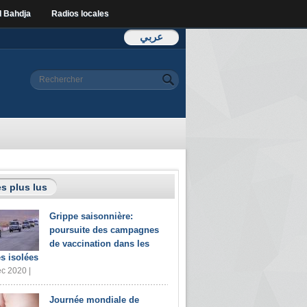
l Bahdja
Radios locales
عربي
Formulaire de
Rechercher
recherche
s plus lus
Grippe saisonnière:
poursuite des campagnes
de vaccination dans les
s isolées
c 2020 |
Journée mondiale de