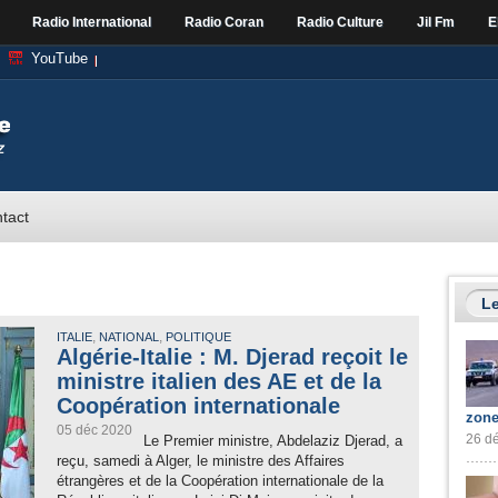
Radio International
Radio Coran
Radio Culture
Jil Fm
E
YouTube
tact
Le
,
,
ITALIE
NATIONAL
POLITIQUE
Algérie-Italie : M. Djerad reçoit le
ministre italien des AE et de la
Coopération internationale
zone
05 déc 2020
26 dé
Le Premier ministre, Abdelaziz Djerad, a
reçu, samedi à Alger, le ministre des Affaires
étrangères et de la Coopération internationale de la