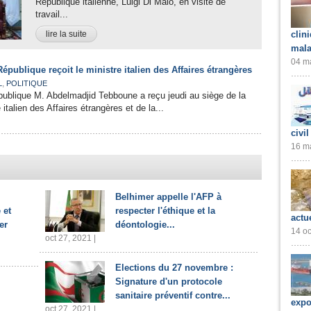
République italienne, Luigi Di Maio, en visite de
travail...
lire la suite
clin
mala
04 ma
épublique reçoit le ministre italien des Affaires étrangères
,
L
POLITIQUE
publique M. Abdelmadjid Tebboune a reçu jeudi au siège de la
 italien des Affaires étrangères et de la...
civil
16 ma
Belhimer appelle l'AFP à
 et
respecter l'éthique et la
actu
er
déontologie...
14 oc
oct 27, 2021 |
Elections du 27 novembre :
Signature d'un protocole
sanitaire préventif contre...
expo
oct 27, 2021 |