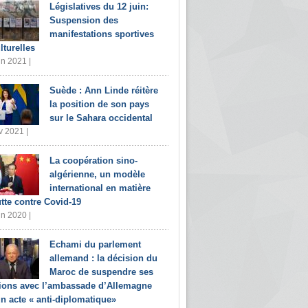
Législatives du 12 juin:
Suspension des
manifestations sportives
lturelles
in 2021 |
Suède : Ann Linde réitère
la position de son pays
sur le Sahara occidental
v 2021 |
La coopération sino-
algérienne, un modèle
international en matière
utte contre Covid-19
in 2020 |
Echami du parlement
allemand : la décision du
Maroc de suspendre ses
tions avec l’ambassade d’Allemagne
un acte « anti-diplomatique»