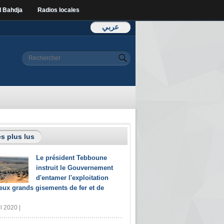
l Bahdja
Radios locales
عربي
Formulaire de
Rechercher
recherche
s plus lus
Le président Tebboune
instruit le Gouvernement
d'entamer l'exploitation
eux grands gisements de fer et de
il 2020 |