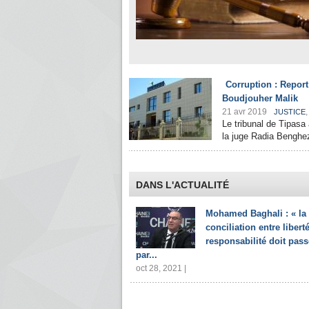
Corruption : Report
Boudjouher Malik
21 avr 2019
JUSTICE
Le tribunal de Tipasa
la juge Radia Benghez
DANS L'ACTUALITÉ
Mohamed Baghali : « la
conciliation entre liberté
responsabilité doit pass
par...
oct 28, 2021 |