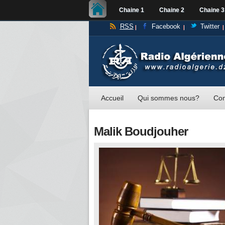
Chaine 1
Chaine 2
Chaine 3
RSS
Facebook
Twitter
Accueil
Qui sommes nous?
Con
Malik Boudjouher