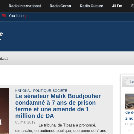
Radio International
Radio Coran
Radio Culture
Jil Fm
E
YouTube
tact
Le
,
,
NATIONAL
POLITIQUE
SOCIÉTÉ
Le sénateur Malik Boudjouher
condamné à 7 ans de prison
ferme et une amende de 1
de d
million de DA
zinc
05 mai 2019
08 ju
Le tribunal de Tipaza a prononcé,
dimanche, en audience publique, une peine de 7 ans