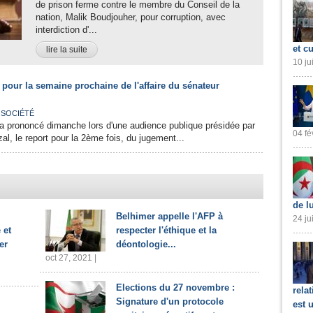
de prison ferme contre le membre du Conseil de la
nation, Malik Boudjouher, pour corruption, avec
interdiction d'...
et cu
lire la suite
10 ju
 pour la semaine prochaine de l'affaire du sénateur
,
SOCIÉTÉ
 a prononcé dimanche lors d'une audience publique présidée par
04 fé
al, le report pour la 2ème fois, du jugement...
de l
Belhimer appelle l'AFP à
24 ju
 et
respecter l'éthique et la
er
déontologie...
oct 27, 2021 |
Elections du 27 novembre :
rela
Signature d'un protocole
est 