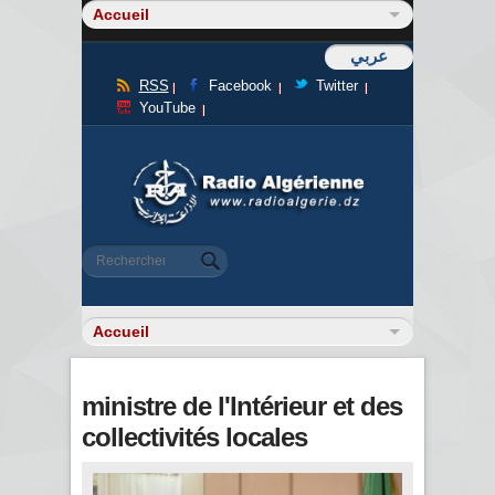
عربي
RSS
Facebook
Twitter
YouTube
Formulaire de recherche
Rechercher
ministre de l'Intérieur et des
collectivités locales